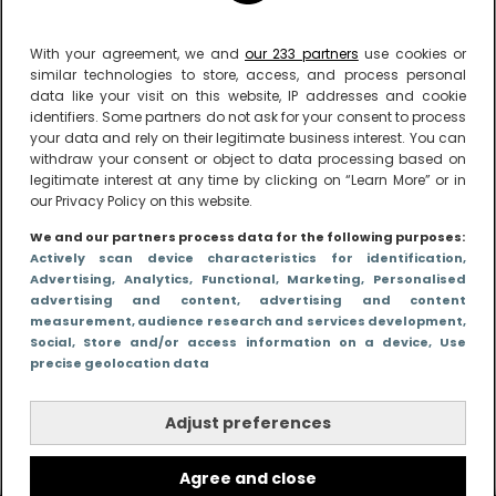
Me to We is het tegengeluid op alle zoete verhalen
over ouderschap. We laten zien hoe het vaak écht
is om moeder te zijn en blijven genadeloos
With your agreement, we and
our 233 partners
use cookies or
realistisch. Altijd met een vette knipoog, maar wel
similar technologies to store, access, and process personal
zonder filter. Gewoon, hoe het leven er aan toe
data like your visit on this website, IP addresses and cookie
gaat met en naast een (eenouder)gezin. Dus
identifiers. Some partners do not ask for your consent to process
gegarandeerd een rommelig huis, schuimbekkende
your data and rely on their legitimate business interest. You can
peuters en boze kleuters achter het behang.
withdraw your consent or object to data processing based on
legitimate interest at any time by clicking on “Learn More” or in
our Privacy Policy on this website.
We and our partners process data for the following purposes:
Actively scan device characteristics for identification
,
Advertising
, Analytics
, Functional
, Marketing
, Personalised
advertising and content, advertising and content
measurement, audience research and services development
,
Social
, Store and/or access information on a device
, Use
precise geolocation data
Adjust preferences
Agree and close