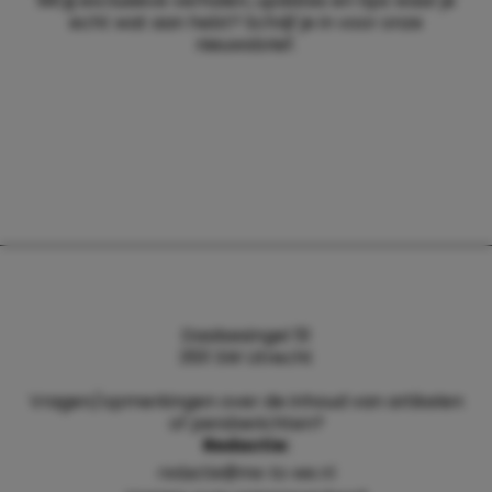
Wil jij exclusieve verhalen, updates en tips waar je
echt wat aan hebt? Schrijf je in voor onze
nieuwsbrief.
Daalsesingel 51
3511 SW Utrecht
Vragen/opmerkingen over de inhoud van artikelen
of persberichten?
Redactie:
redactie@me-to-we.nl