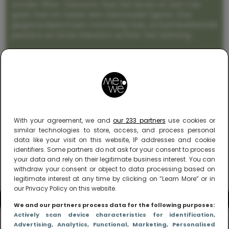
zonder filter. Gewoon, hoe het leven er aan toe
gaat met en naast een (eenouder)gezin. Dus
gegarandeerd een rommelig huis, schuimbekkende
peuters en boze kleuters achter het behang.
With your agreement, we and
our 233 partners
use cookies or
similar technologies to store, access, and process personal
data like your visit on this website, IP addresses and cookie
identifiers. Some partners do not ask for your consent to process
your data and rely on their legitimate business interest. You can
withdraw your consent or object to data processing based on
legitimate interest at any time by clicking on “Learn More” or in
our Privacy Policy on this website.
We and our partners process data for the following purposes:
Actively scan device characteristics for identification
,
Advertising
, Analytics
, Functional
, Marketing
, Personalised