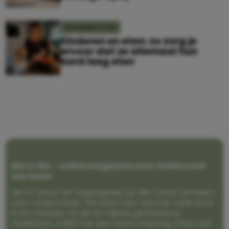
ZWANGERSCHAP
Kinderen en eten: zo zorg je
ervoor dat ze allemaal hun
bord leeg eten
Me to We – online magazine voor ouders met
een leven
Me to We is het tegengeluid op alle zoete verhalen
over ouderschap. We laten zien hoe het vaak écht
is om moeder te zijn en blijven genadeloos
realistisch. Altijd met een vette knipoog, maar wel