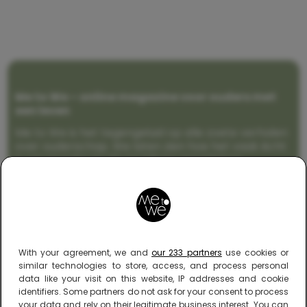
Me to We – online magazine voor ouders met
een leven
Me to We is het tegengeluid op alle zoete verhalen
over ouderschap. We laten zien hoe het vaak écht
is om moeder te zijn en blijven genadeloos
realistisch. Altijd met een vette knipoog, maar wel
zonder filter. Gewoon, hoe het leven er aan toe
gaat met en naast een (eenouder)gezin. Dus
gegarandeerd een rommelig huis, schuimbekkende
peuters en boze kleuters achter het behang.
With your agreement, we and
our 233 partners
use cookies or
similar technologies to store, access, and process personal
data like your visit on this website, IP addresses and cookie
identifiers. Some partners do not ask for your consent to process
your data and rely on their legitimate business interest. You can