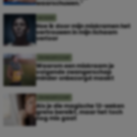
waarschuwen.”
MOEDER
Hoe ik door mijn miskramen het
vertrouwen in mijn lichaam
verloor
ZWANGERSCHAP
Waarom een miskraam je
volgende zwangerschap
minder onbezorgd maakt
ZWANGERSCHAP
Als je die magische 12-weken
grens bereikt, maar het toch
nog mis gaat