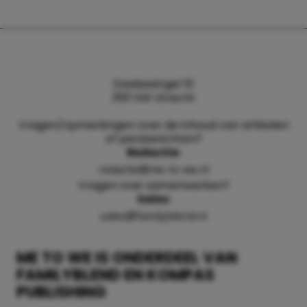
Daalsesingel 51
3511 SW Utrecht
Vragen/opmerkingen over de inhoud van artikelen
of persberichten?
Redactie:
redactie@me-to-we.nl
Vragen over samenwerken?
Sales:
sales@familyblend.nl
ME TO WE IS ONDERDEEL VAN
FAMILYBLEND EN KOMPAS
PUBLISHING