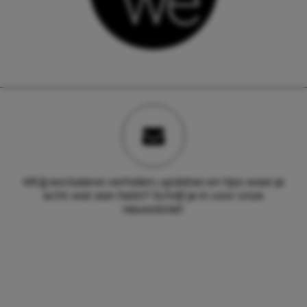
Wil jij exclusieve verhalen, updates en tips waar je
echt wat aan hebt? Schrijf je in voor onze
nieuwsbrief.