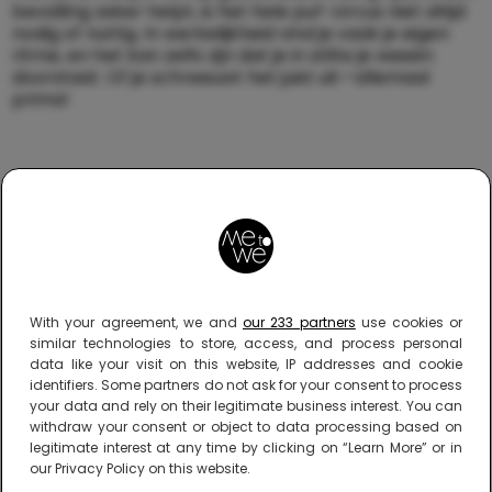
bevalling zeker helpt, is het hele puf-circus niet altijd
nodig of nuttig. In werkelijkheid vind je vaak je eigen
ritme, en het kan zelfs zijn dat je in stilte je weeën
doorstaat. Of je schreeuwt het juist uit—allemaal
prima!
With your agreement, we and
our 233 partners
use cookies or
similar technologies to store, access, and process personal
data like your visit on this website, IP addresses and cookie
identifiers. Some partners do not ask for your consent to process
your data and rely on their legitimate business interest. You can
withdraw your consent or object to data processing based on
legitimate interest at any time by clicking on “Learn More” or in
our Privacy Policy on this website.
4. Bevallingsposities zijn zelden