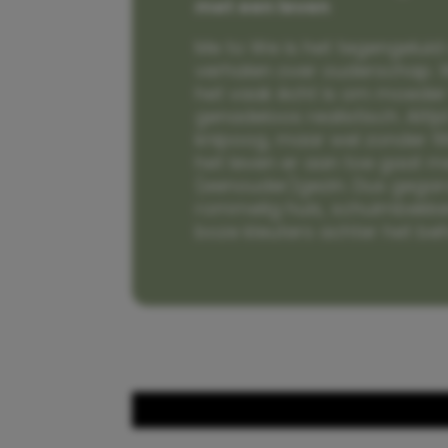
met een leven
Me to We is het tegengeluid 
verhalen over ouderschap. W
het vaak écht is om moeder t
genadeloos realistisch. Alti
knipoog, maar wel zonder fi
het leven er aan toe gaat m
(eenouder)gezin. Dus gega
rommelig huis, schuimbekke
boze kleuters achter het be