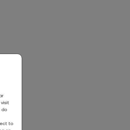
ar
visit
s do
ject to