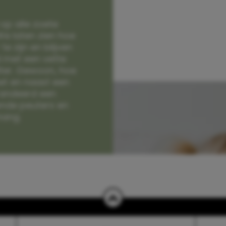
op alle zoete
e laten zien hoe
e zijn en blijven
jd met een vette
lter. Gewoon, hoe
et en naast een
randeerd een
nde peuters en
hang.