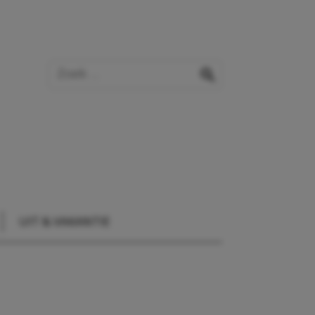
Zoek op de website
zoeken
UIT & VAKANTIE