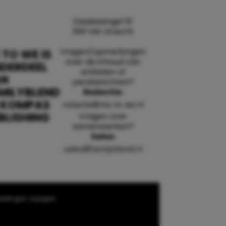
Daalsesingel 51
3511 SW Utrecht
Vragen/opmerkingen
 TO WE IS
over de inhoud van
DERDEEL
artikelen of
AN
persberichten?
MILYBLEND
Redactie:
 KOMPAS
redactie@me-to-we.nl
BLISHING
Vragen over
samenwerken?
Sales:
sales@familyblend.nl
ellingen wijzigen