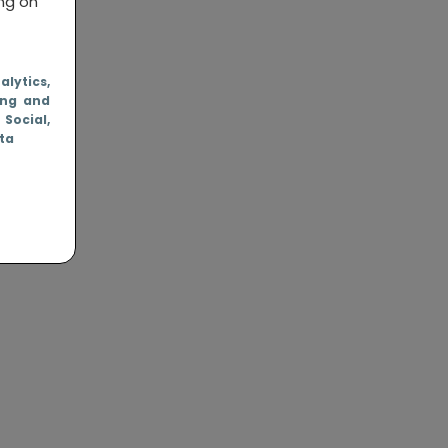
ing on
nalytics
,
ing and
, Social
,
ata