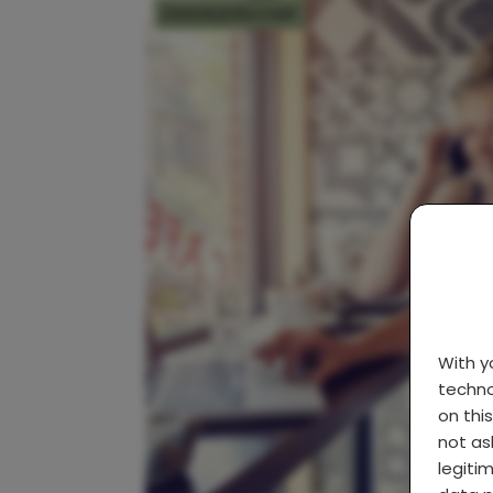
ZWANGERSCHAP
With 
techno
on thi
not as
legiti