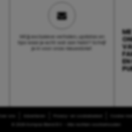
ME
Wil jij exclusieve verhalen, updates en
ON
tips waar je echt wat aan hebt? Schrijf
V
je in voor onze nieuwsbrief.
FA
EN
PU
ver ons
Adverteren
Privacy- en cookiebeleid
Cookie-inst
© 2026 Kompas Blend B.V. - Alle rechten voorbehouden