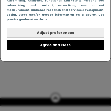
Advertising
, Analytics
, Functional
, Marketing
, Personalised
realistisch. Altijd met een vette knipoog, maar wel
advertising and content, advertising and content
zonder filter. Gewoon, hoe het leven er aan toe
measurement, audience research and services development
,
gaat met en naast een (eenouder)gezin. Dus
Social
, Store and/or access information on a device
, Use
gegarandeerd een rommelig huis, schuimbekkende
precise geolocation data
peuters en boze kleuters achter het behang.
Adjust preferences
Agree and close