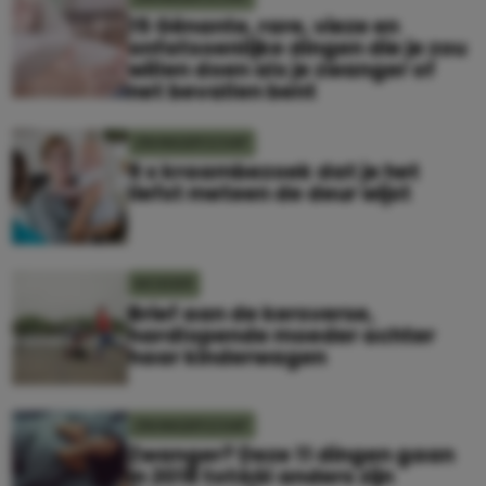
15 Gênante, rare, vieze en
onfatsoenlijke dingen die je zou
willen doen als je zwanger of
net bevallen bent
ZWANGERSCHAP
9 x kraambezoek dat je het
liefst meteen de deur wijst
MOEDER
Brief aan de kersverse,
hardlopende moeder achter
haar kinderwagen
ZWANGERSCHAP
Zwanger? Deze 11 dingen gaan
in 2018 totáál anders zijn