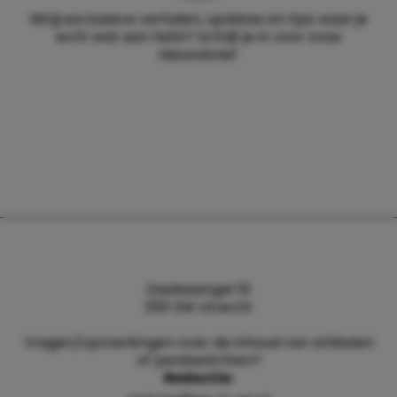
Wil jij exclusieve verhalen, updates en tips waar je
echt wat aan hebt? Schrijf je in voor onze
nieuwsbrief.
Daalsesingel 51
3511 SW Utrecht
Vragen/opmerkingen over de inhoud van artikelen
of persberichten?
Redactie: