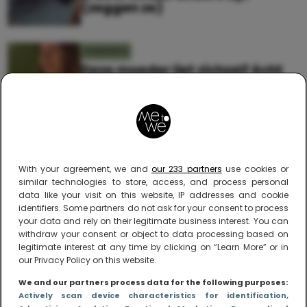
(zeggen ze)
KINDEREN
Deze moeder liet zichzelf écht
zien, toen haar baby net
geboren was
With your agreement, we and
our 233 partners
use cookies or
similar technologies to store, access, and process personal
data like your visit on this website, IP addresses and cookie
identifiers. Some partners do not ask for your consent to process
your data and rely on their legitimate business interest. You can
withdraw your consent or object to data processing based on
Me to We – online magazine voor ouders met
legitimate interest at any time by clicking on “Learn More” or in
een leven
our Privacy Policy on this website.
Me to We is het tegengeluid op alle zoete verhalen
We and our partners process data for the following purposes:
over ouderschap. We laten zien hoe het vaak écht
Actively scan device characteristics for identification
,
is om moeder te zijn en blijven genadeloos