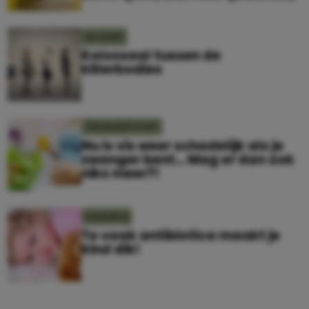
MOEDER
Kolossaal tussen de
killerbodies
ZWANGERSCHAP
Nu is vis weer schadelijk als je
zwanger bent… Mag er dan ook
niks meer?!
KINDEREN
Te vaak antibiotica maakt je
kind dik!