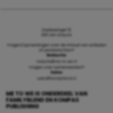
Daalsesingel 51
3511 SW Utrecht
Vragen/opmerkingen over de inhoud van artikelen
of persberichten?
Redactie:
redactie@me-to-we.nl
Vragen over samenwerken?
Sales:
sales@familyblend.nl
ME TO WE IS ONDERDEEL VAN
FAMILYBLEND EN KOMPAS
PUBLISHING