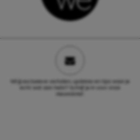
Wil jij exclusieve verhalen, updates en tips waar je
echt wat aan hebt? Schrijf je in voor onze
nieuwsbrief.