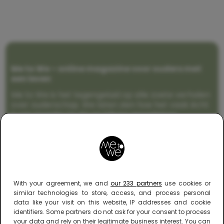
Me to We – online magazine voor ouders met
een leven
Me to We is het tegengeluid op alle zoete verhalen
over ouderschap. We laten zien hoe het vaak écht
is om moeder te zijn en blijven genadeloos
realistisch. Altijd met een vette knipoog, maar wel
zonder filter. Gewoon, hoe het leven er aan toe
gaat met en naast een (eenouder)gezin. Dus
gegarandeerd een rommelig huis, schuimbekkende
peuters en boze kleuters achter het behang.
With your agreement, we and
our 233 partners
use cookies or
similar technologies to store, access, and process personal
data like your visit on this website, IP addresses and cookie
identifiers. Some partners do not ask for your consent to process
your data and rely on their legitimate business interest. You can