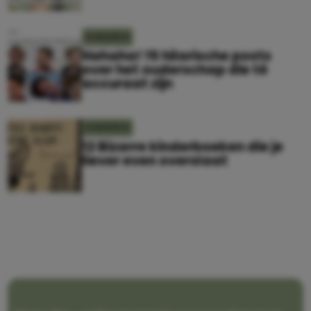
KINDEREN
Hahaha! 15 hilarische posts
over het ouderschap die té
accuraat zijn
KINDEREN
12 Bizarre kinderboeken die je
liever even overslaat