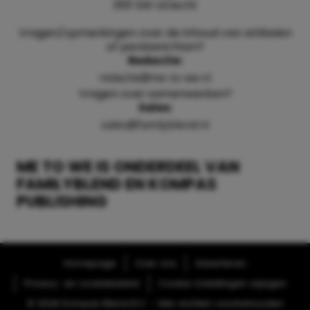
3511 SW Utrecht
Vragen/opmerkingen over de inhoud van artikelen
of persberichten?
Redactie:
redactie@me-to-we.nl
Vragen over samenwerken?
Sales:
sales@familyblend.nl
ME TO WE IS ONDERDEEL VAN
FAMILYBLEND EN KOMPAS
PUBLISHING
Homepage
Over ons
Adverteren
Privacy- en cookiebeleid
Cookie-instellingen wijzigen
© 2026 Kompas Blend B.V. - Alle rechten voorbehouden