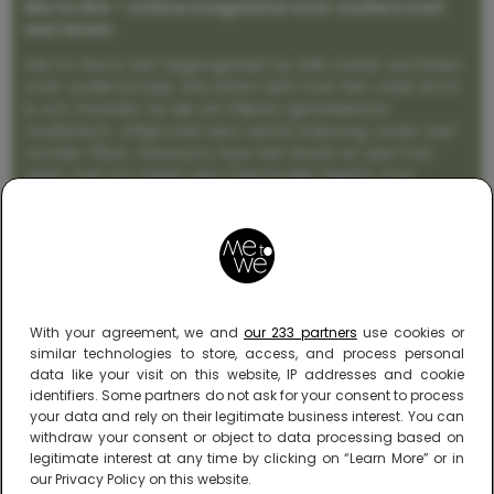
Me to We – online magazine voor ouders met
een leven
Me to We is het tegengeluid op alle zoete verhalen
over ouderschap. We laten zien hoe het vaak écht
is om moeder te zijn en blijven genadeloos
realistisch. Altijd met een vette knipoog, maar wel
zonder filter. Gewoon, hoe het leven er aan toe
gaat met en naast een (eenouder)gezin. Dus
gegarandeerd een rommelig huis, schuimbekkende
peuters en boze kleuters achter het behang.
With your agreement, we and
our 233 partners
use cookies or
similar technologies to store, access, and process personal
data like your visit on this website, IP addresses and cookie
identifiers. Some partners do not ask for your consent to process
your data and rely on their legitimate business interest. You can
withdraw your consent or object to data processing based on
legitimate interest at any time by clicking on “Learn More” or in
our Privacy Policy on this website.