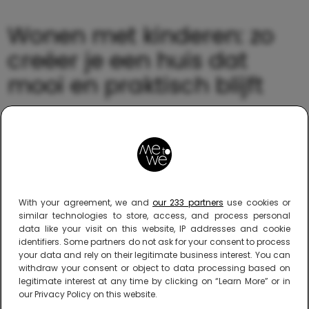
Wonen met kinderen: zo
creëer je een huis dat
mooi en praktisch blijft
With your agreement, we and
our 233 partners
use cookies or
similar technologies to store, access, and process personal
data like your visit on this website, IP addresses and cookie
identifiers. Some partners do not ask for your consent to process
your data and rely on their legitimate business interest. You can
withdraw your consent or object to data processing based on
Beeld: Canva
legitimate interest at any time by clicking on “Learn More” or in
our Privacy Policy on this website.