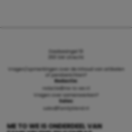
Daalsesingel 51
3511 SW Utrecht
Vragen/opmerkingen over de inhoud van artikelen
of persberichten?
Redactie:
redactie@me-to-we.nl
Vragen over samenwerken?
Sales:
sales@familyblend.nl
ME TO WE IS ONDERDEEL VAN