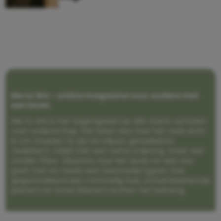
Me to We – online magazine voor ouders met
een leven
Me to We is het tegengeluid op alle zoete verhalen
over ouderschap. We laten zien hoe het vaak écht
is om moeder te zijn en blijven genadeloos
realistisch. Altijd met een vette knipoog, maar wel
zonder filter. Gewoon, hoe het leven er aan toe
gaat met en naast een (eenouder)gezin. Dus
gegarandeerd een rommelig huis, schuimbekkende
peuters en boze kleuters achter het behang.