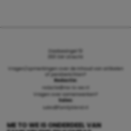
Daalsesingel 51
3511 SW Utrecht
Vragen/opmerkingen over de inhoud van artikelen
of persberichten?
Redactie:
redactie@me-to-we.nl
Vragen over samenwerken?
Sales:
sales@familyblend.nl
ME TO WE IS ONDERDEEL VAN