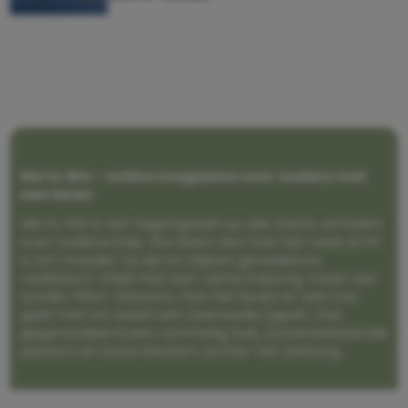
Me to We – online magazine voor ouders met
een leven
Me to We is het tegengeluid op alle zoete verhalen
over ouderschap. We laten zien hoe het vaak écht
is om moeder te zijn en blijven genadeloos
realistisch. Altijd met een vette knipoog, maar wel
zonder filter. Gewoon, hoe het leven er aan toe
gaat met en naast een (eenouder)gezin. Dus
gegarandeerd een rommelig huis, schuimbekkende
peuters en boze kleuters achter het behang.