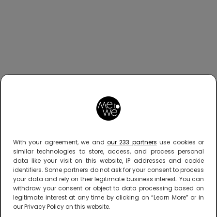
With your agreement, we and
our 233 partners
use cookies or
Betalen met creditcard
en weet je niet precies hoe
similar technologies to store, access, and process personal
dit werkt? Zoek dit dan vóór vertrek uit. Niet omdat je
data like your visit on this website, IP addresses and cookie
vakantie daardoor ineens zen wordt, maar wel omdat
identifiers. Some partners do not ask for your consent to process
het vervelende discussies aan de balie kan schelen.
your data and rely on their legitimate business interest. You can
withdraw your consent or object to data processing based on
Check ook altijd de voorwaarden van je boeking. Wat
legitimate interest at any time by clicking on “Learn More” or in
gebeurt er bij annuleren? Hoe zit het met borg? Zijn
our Privacy Policy on this website.
schoonmaakkosten inbegrepen? En moet je bij