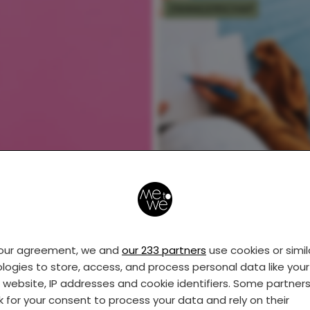
ZWANGERSCHAP
41 weken zwanger:
wachten, inleiden of
strippen?
your agreement, we and
our 233 partners
use cookies or simil
logies to store, access, and process personal data like your 
MOEDER
s website, IP addresses and cookie identifiers. Some partner
k for your consent to process your data and rely on their