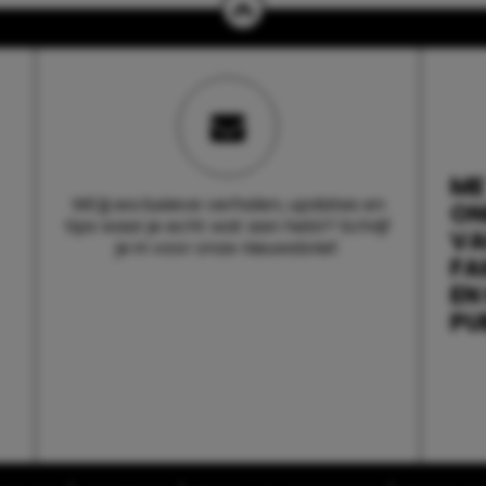
ME
Wil jij exclusieve verhalen, updates en
ON
tips waar je echt wat aan hebt? Schrijf
V
je in voor onze nieuwsbrief.
FA
EN
PU