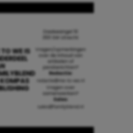
Daalsesingel 51
3511 SW Utrecht
Vragen/opmerkingen
 TO WE IS
over de inhoud van
DERDEEL
artikelen of
AN
persberichten?
MILYBLEND
Redactie:
 KOMPAS
redactie@me-to-we.nl
BLISHING
Vragen over
samenwerken?
Sales:
sales@familyblend.nl