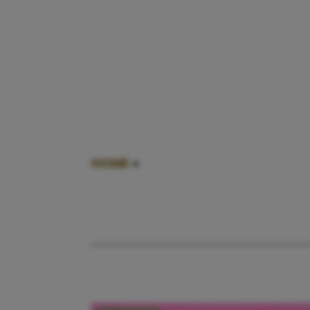
HOME
»
TE LAAT