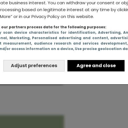
mate business interest. You can withdraw your consent or ob
rocessing based on legitimate interest at any time by click
More” or in our Privacy Policy on this website.
our partners process data for the following purposes:
e dingen
y scan device characteristics for identification
, Advertising
, A
onal
, Marketing
, Personalised advertising and content, advertis
dan een
t measurement, audience research and services development
nd/or access information on a device
, Use precise geolocation d
Waarom moeders
steevast te laat naa
Adjust preferences
Agree and close
bed gaan