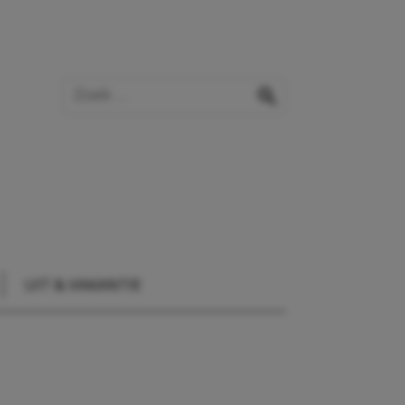
Zoek op de website
zoeken
UIT & VAKANTIE