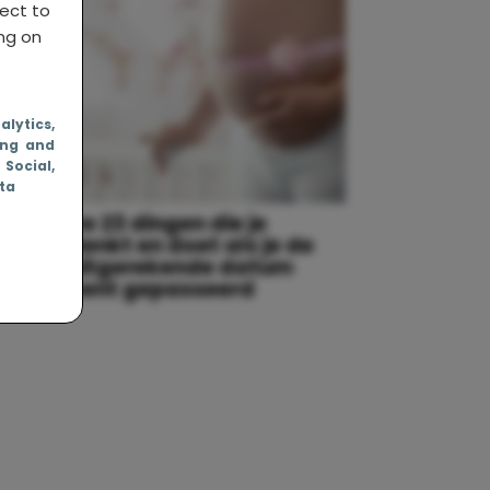
ject to
ing on
nalytics
,
ing and
, Social
,
ata
De 23 dingen die je
r
denkt en doet als je de
uitgerekende datum
bent gepasseerd