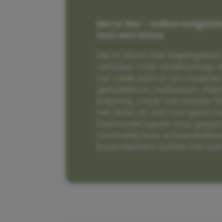
Me to We – online magazin
met een leven
Me to We is het tegengeluid 
verhalen over ouderschap. W
het vaak écht is om moeder t
genadeloos realistisch. Alti
knipoog, maar wel zonder fi
het leven er aan toe gaat m
(eenouder)gezin. Dus gega
rommelig huis, schuimbekke
boze kleuters achter het be