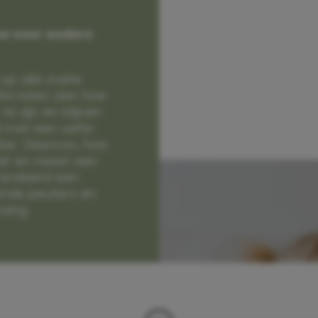
e voor ouders
op alle zoete
e laten zien hoe
e zijn en blijven
jd met een vette
lter. Gewoon, hoe
et en naast een
randeerd een
nde peuters en
hang.