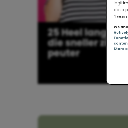
legiti
data p
“Learn 
We and 
25 Heel langzam
Activel
Functi
die sneller zijn 
conten
Store a
peuter