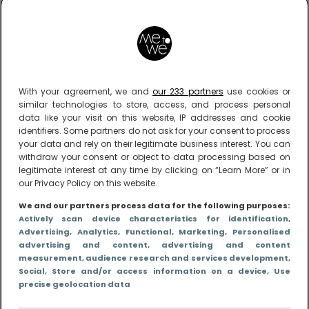
kraamtijd overleefde
KINDEREN
Als je een tweeling hebt die niet
With your agreement, we and
our 233 partners
use cookies or
op elkaar lijkt
similar technologies to store, access, and process personal
data like your visit on this website, IP addresses and cookie
identifiers. Some partners do not ask for your consent to process
your data and rely on their legitimate business interest. You can
MOEDER
withdraw your consent or object to data processing based on
10 Dingen die je echt NOOIT
legitimate interest at any time by clicking on “Learn More” or in
moet zeggen tegen de moeder
our Privacy Policy on this website.
van een tweeling
We and our partners process data for the following purposes:
Actively scan device characteristics for identification
,
Advertising
, Analytics
, Functional
, Marketing
, Personalised
ZWANGERSCHAP
advertising and content, advertising and content
measurement, audience research and services development
,
50 dingen die je denkt als je
Social
, Store and/or access information on a device
, Use
hoort dat je een tweeling krijgt
precise geolocation data