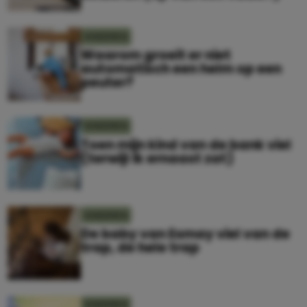
KINDEREN
Waarom groeit er niet
automatisch een helm op een
peuter?
KINDEREN
Toen mijn kind van de bank viel
(terwijl ik ernaast zat)
KINDEREN
De baby van Esmay viel van de
trap, de hele trap
KINDEREN