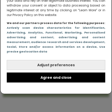
your data and rely on their legitimate business interest. You can
withdraw your consent or object to data processing based on
legitimate interest at any time by clicking on “Learn More” or in
our Privacy Policy on this website.
We and our partners process data for the following purposes:
Actively scan device characteristics for identification
,
Advertising
, Analytics
, Functional
, Marketing
, Personalised
advertising and content, advertising and content
Me to We – online magazine voor ouders met
measurement, audience research and services development
,
een leven
Social
, Store and/or access information on a device
, Use
Me to We is het tegengeluid op alle zoete verhalen
precise geolocation data
over ouderschap. We laten zien hoe het vaak écht
is om moeder te zijn en blijven genadeloos
Adjust preferences
realistisch. Altijd met een vette knipoog, maar wel
zonder filter. Gewoon, hoe het leven er aan toe
gaat met en naast een (eenouder)gezin. Dus
Agree and close
gegarandeerd een rommelig huis, schuimbekkende
peuters en boze kleuters achter het behang.