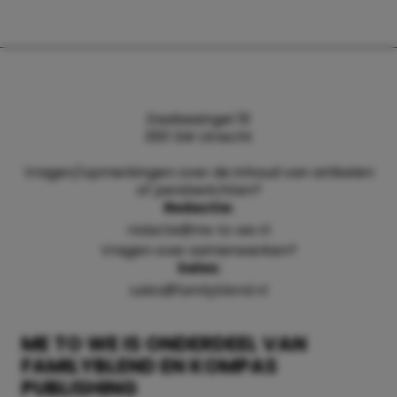
Daalsesingel 51
3511 SW Utrecht
Vragen/opmerkingen over de inhoud van artikelen
of persberichten?
Redactie:
redactie@me-to-we.nl
Vragen over samenwerken?
Sales:
sales@familyblend.nl
ME TO WE IS ONDERDEEL VAN
FAMILYBLEND EN KOMPAS
PUBLISHING