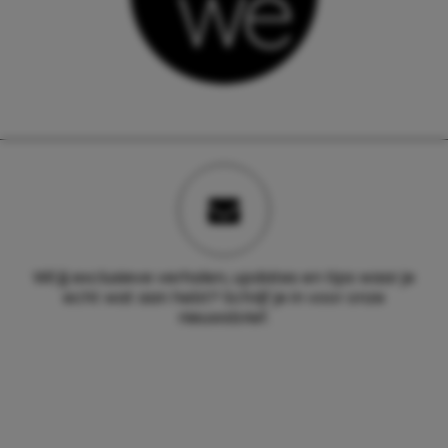
Wil jij exclusieve verhalen, updates en tips waar je
echt wat aan hebt? Schrijf je in voor onze
nieuwsbrief.