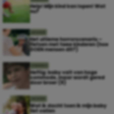
Help! Mijn kind kan lopen! Wat
nu?
MOEDER
Het ultieme horrorscenario –
fietsen met twee kinderen (hoe
DOEN mensen dit?)
KINDEREN
Heftig: baby valt van hoge
commode, maar wordt gered
door broer (9)
MOEDER
Wat ik dacht toen ik mijn baby
liet vallen