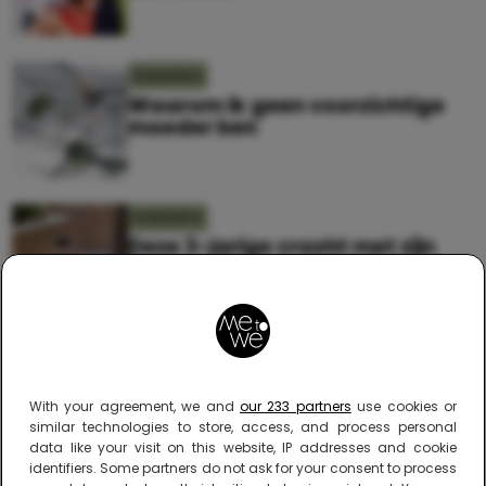
KINDEREN
Waarom ik geen voorzichtige
moeder ben
KINDEREN
Deze 3-jarige crasht met zijn
fiets en zijn reactie is hilarisch
KINDEREN
Nooit meer bang zijn dat je
dreumes valt, want zo klungelig
With your agreement, we and
our 233 partners
use cookies or
is dat loopje niet!
similar technologies to store, access, and process personal
data like your visit on this website, IP addresses and cookie
identifiers. Some partners do not ask for your consent to process