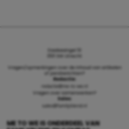
Daalsesingel 51
3511 SW Utrecht
Vragen/opmerkingen over de inhoud van artikelen
of persberichten?
Redactie:
redactie@me-to-we.nl
Vragen over samenwerken?
Sales:
sales@familyblend.nl
ME TO WE IS ONDERDEEL VAN