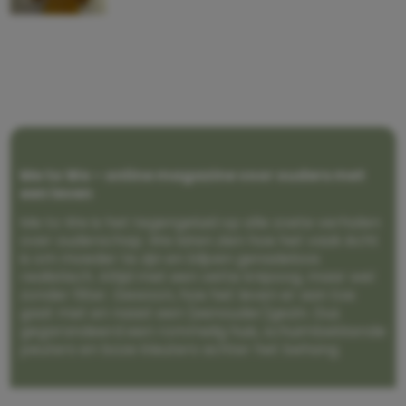
Me to We – online magazine voor ouders met
een leven
Me to We is het tegengeluid op alle zoete verhalen
over ouderschap. We laten zien hoe het vaak écht
is om moeder te zijn en blijven genadeloos
realistisch. Altijd met een vette knipoog, maar wel
zonder filter. Gewoon, hoe het leven er aan toe
gaat met en naast een (eenouder)gezin. Dus
gegarandeerd een rommelig huis, schuimbekkende
peuters en boze kleuters achter het behang.