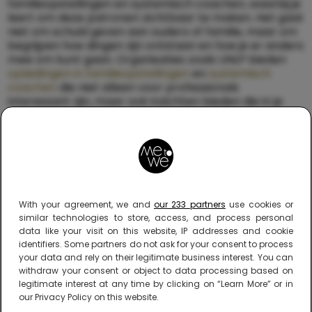
familieopstellingen en systemisch coachen, waarbij je
leert om deze patronen zichtbaar te maken. Het gaat
niet om schuld geven aan ouders of familie, maar om
begrijpen hoe dingen zijn ontstaan en hoe je er anders
mee om kunt gaan. Organisaties zoals UNLP bieden
opleidingen in familieopstellingen
en
systemisch
coachen
die niet alleen voor professionals
interessant zijn, maar ook inzichten bieden die in je
eigen gezin toepasbaar zijn.
With your agreement, we and
our 233 partners
use cookies or
similar technologies to store, access, and process personal
data like your visit on this website, IP addresses and cookie
identifiers. Some partners do not ask for your consent to process
your data and rely on their legitimate business interest. You can
withdraw your consent or object to data processing based on
legitimate interest at any time by clicking on “Learn More” or in
our Privacy Policy on this website.