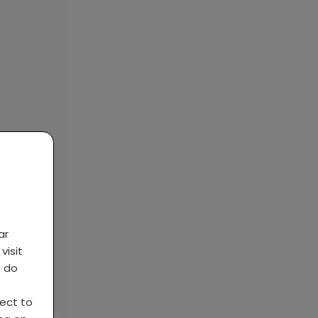
ar
visit
s do
ject to