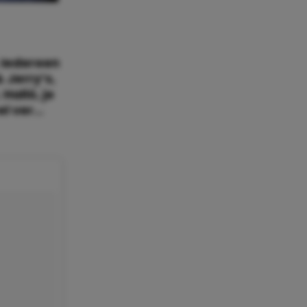
. Iedereen
& Jerry’s,
Halló, je
el ver…