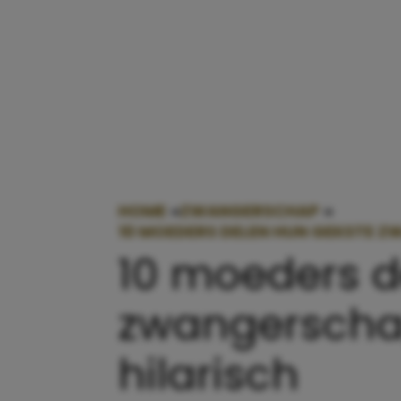
HOME
»
ZWANGERSCHAP
»
10 MOEDERS DELEN HUN GEKSTE Z
10 moeders d
zwangerschap
hilarisch