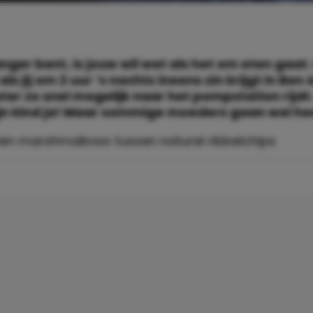
anger bent, is jouw wil wet als het om eten gaat
ls jij om 2 uur ’s nachts ineens zin krijgt in Ben 
ter zo snel mogelijk naar het pompstation rijdt. 
jn kind ja! Maar sommige moeders gaan wel he
ten marshmallows tussen naturel ribbelchips