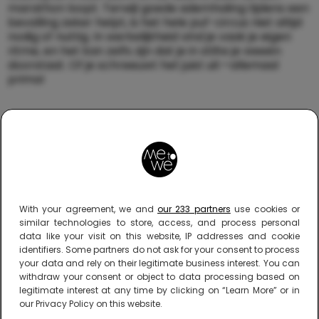
marathon loopt. Terwijl goede ademhaling tijdens een
bevalling zeker helpt, is het hele puf-circus niet altijd
nodig of nuttig. In werkelijkheid vind je vaak je eigen
ritme, en het kan zelfs zijn dat je in stilte je weeën
doorstaat. Of je schreeuwt het juist uit—allemaal
prima!
With your agreement, we and
our 233 partners
use cookies or
similar technologies to store, access, and process personal
data like your visit on this website, IP addresses and cookie
identifiers. Some partners do not ask for your consent to process
your data and rely on their legitimate business interest. You can
withdraw your consent or object to data processing based on
legitimate interest at any time by clicking on “Learn More” or in
our Privacy Policy on this website.