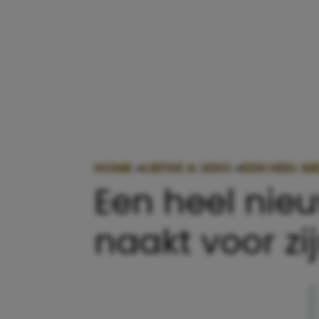
HOME
»
LIEFDE & SEKS
»
EEN HEEL N
Een heel nie
naakt voor zi