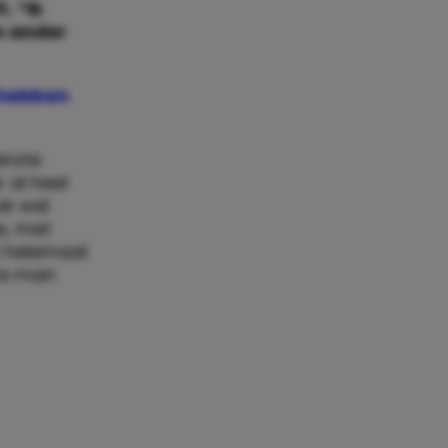
. “Ik
en ander
 hebben
erste
 al heel
ok wel
e, met
t helemaal
re man.