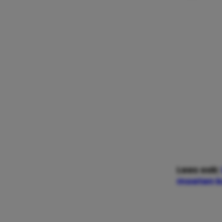
Lees ook:
moeten ku
Foto: Thin