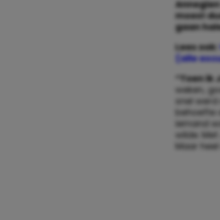
Annegien 
moest dus
gaan hal
Lees ook:
(alle excu
“Toen ik 
weken, god
snel werd 
behoefte a
iemand waa
wilde. Me
Maar heel 