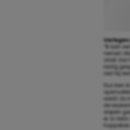
Verlegen
“Ik ben ee
nemen. Maa
vindt. Dat
lastig ges
niet bij e
Dus ben ik
openvalle
werkt. Ee
de keuken
slapen gaa
er is niet
hoppekee 