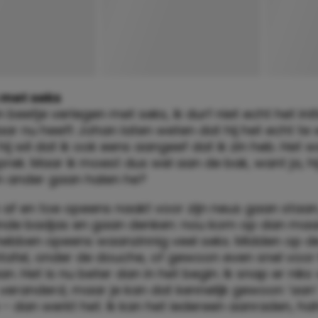
 met seks
n beetje verlegen met seks, ik durf niet echt het init
r nu heeft Johan laten weten dat hij het echt te 
 hij wil dat ik ook eens aangeef dat ik zin heb. Het 
prek. Maar ik moest dus wel aan de bak, want ja, hi
en ander gaan halen he?
 af en toe opeens naakt voor zijn neus gaan staan
nde badjas en gaan denken: nou kom op dan maar
 hebben opeens waanzinnig veel seks. Midden op d
tafel, onder de douche, of gewoon even snel voor
n. Het is nu beter dan in het begin. Ik snap er niks
s veranderd, maar je kan dat kennelijk gewoon ‘aan’
– dan werkt het. Ik kan het iedereen aanraden, hah