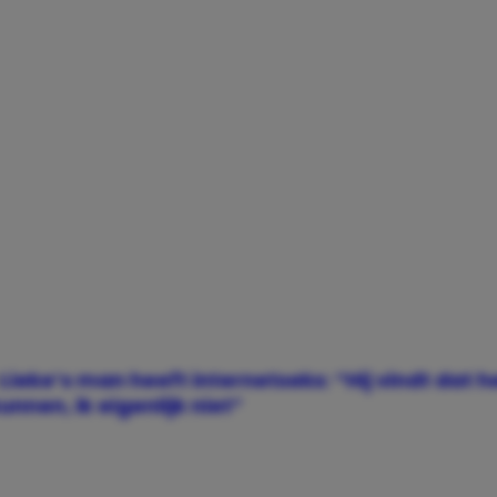
Lieke’s man heeft internetseks: “Hij vindt dat h
nnen, ik eigenlijk niet”
kstock