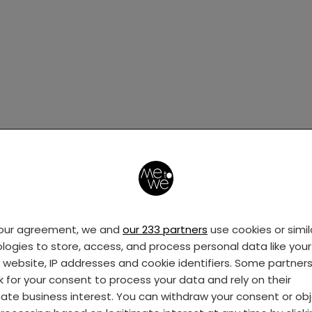
geen seks
graag kinderen, ik was al wat ouder, 36, dus we m
st maken. Johan vond het best, hij doet eigenlijk alt
g, haha. Toen Tim werd geboren, hadden we een jaa
 meer. Gewoon geen behoefte aan, met al dat fys
aby. Ik hoefde niet. En Johan liet me met rust.
your agreement, we and
our 233 partners
use cookies or simil
logies to store, access, and process personal data like your 
4, en wordt alles wat rustiger. De laatste jaren ha
s website, IP addresses and cookie identifiers. Some partner
 toe seks, maar alleen als we een weekendje weg 
k for your consent to process your data and rely on their
 een keer samen lekker dronken waren geworden.
mate business interest. You can withdraw your consent or ob
 leuk. Ik troostte me al die tijd maar met de gedach