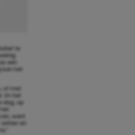
iatief te
weinig
was een
j kan het
, of met
. En het
e dag, op
 het
 van, want
 zetten en
a.”