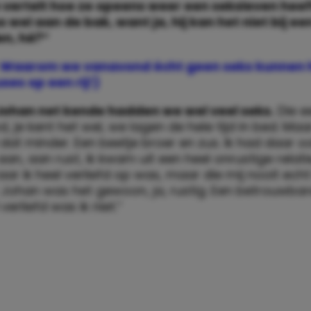
vertelt hoe ze opeens weer een seksleven heeft
 wel aan de bak, want ja, hij kan het niet bij e
en, hè?”
Waarom we vanavond écht geen seks kunnen
ses op een rij!)
Johan net kende hadden we wel veel seks.
Die e
, je kent het wel, we lagen de hele tijd in bed. Maar
dat minder. Een beetje broer en zus. Ik had daar o
an, aan rust, ik kwam uit een heel onrustige relati
r ik heel verliefd op was, maar die mij nooit ech
t Johan was het gewoon, ja, rustig. Een betrouwba
verliefd was ik niet.”