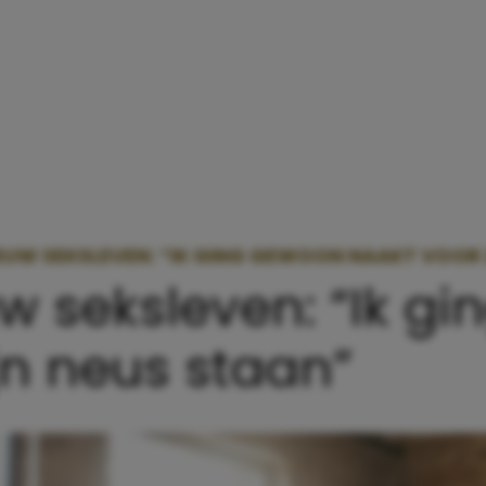
IEUW SEKSLEVEN: “IK GING GEWOON NAAKT VOOR 
uw seksleven: “Ik g
jn neus staan”