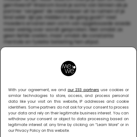
geïrriteerd? Waarom kook je soms van binnen als je
partner ‘vergeet’ de vaatwasser uit te ruimen of je
kind wéér zijn jas midden in de gang gooit? Veel
moeders ervaren een vorm van opgebouwde woede
waar weinig over wordt gesproken. Niet omdat ze
geen liefde voelen, maar omdat de constante
mentale en fysieke belasting hen uitput.
With your agreement, we and
our 233 partners
use cookies or
similar technologies to store, access, and process personal
data like your visit on this website, IP addresses and cookie
identifiers. Some partners do not ask for your consent to process
your data and rely on their legitimate business interest. You can
withdraw your consent or object to data processing based on
legitimate interest at any time by clicking on “Learn More” or in
our Privacy Policy on this website.