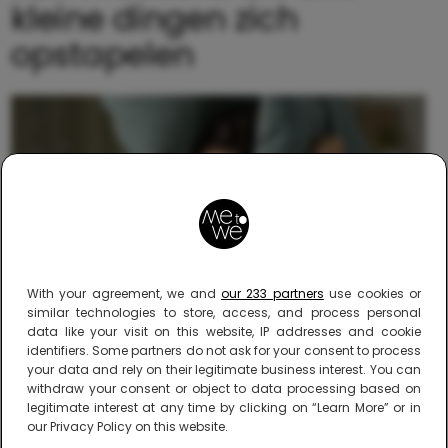
kleine dingen zich
opstapelen
With your agreement, we and
our 233 partners
use cookies or
similar technologies to store, access, and process personal
data like your visit on this website, IP addresses and cookie
identifiers. Some partners do not ask for your consent to process
Je had je voorgenomen een geduldige, rustige
your data and rely on their legitimate business interest. You can
moeder te zijn. Maar waarom voel je je dan zo vaak
withdraw your consent or object to data processing based on
legitimate interest at any time by clicking on “Learn More” or in
geïrriteerd? Waarom kook je soms van binnen als je
our Privacy Policy on this website.
partner ‘vergeet’ de vaatwasser uit te ruimen of je