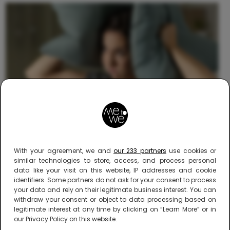
Je had je voorgenomen een geduldige, rustige
With your agreement, we and
our 233 partners
use cookies or
moeder te zijn. Maar waarom voel je je dan zo vaak
similar technologies to store, access, and process personal
geïrriteerd? Waarom kook je soms van binnen als je
data like your visit on this website, IP addresses and cookie
partner ‘vergeet’ de vaatwasser uit te ruimen of je
identifiers. Some partners do not ask for your consent to process
kind wéér zijn jas midden in de gang gooit? Veel
your data and rely on their legitimate business interest. You can
moeders ervaren een vorm van opgebouwde woede
withdraw your consent or object to data processing based on
waar weinig over wordt gesproken. Niet omdat ze
legitimate interest at any time by clicking on “Learn More” or in
geen liefde voelen, maar omdat de constante
our Privacy Policy on this website.
mentale en fysieke belasting hen uitput.