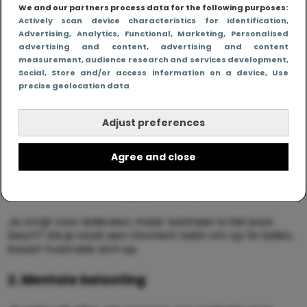
We and our partners process data for the following purposes:
Actively scan device characteristics for identification
,
Advertising
, Analytics
, Functional
, Marketing
, Personalised
advertising and content, advertising and content
measurement, audience research and services development
,
Social
, Store and/or access information on a device
, Use
precise geolocation data
Adjust preferences
Waarom moeders zich vaak boos
voelen
Agree and close
1. Je hebt te weinig tijd voor jezelf
Je zorgt voor iedereen, maar wanneer is het jouw
beurt? Als je nooit een moment hebt om op te laden,
bouwt frustratie zich op.
2. Mentale belasting