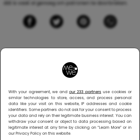
dát is vaak al genoeg om patronen te doorbreken.
1 kind
moeder
With your agreement, we and
our 233 partners
use cookies or
De onzichtbare woede
similar technologies to store, access, and process personal
data like your visit on this website, IP addresses and cookie
van moeders: als alle
identifiers. Some partners do not ask for your consent to process
your data and rely on their legitimate business interest. You can
kleine dingen zich
withdraw your consent or object to data processing based on
legitimate interest at any time by clicking on “Learn More” or in
opstapelen
our Privacy Policy on this website.