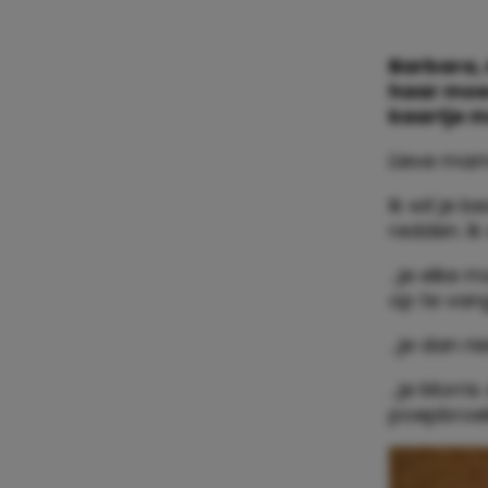
Barbara, 
haar moe
kaartje 
Lieve ma
Ik wil je 
redden. I
…je elke 
op te van
…je dan n
…je Morris 
poepbroek