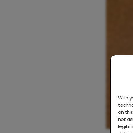
With 
techno
on thi
not as
legiti