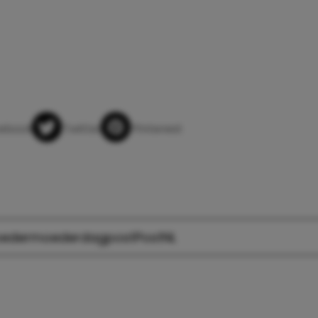
app
ebook
Twitter
Pinterest
eder
moederdag
post
PostNL