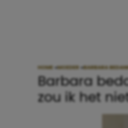
HOME
»
MOEDER
»
BARBARA BEDANK
Barbara beda
zou ik het nie