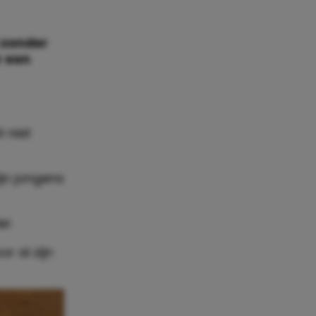
 zonder
r een
t niet
jn jongens
er.
or al zijn