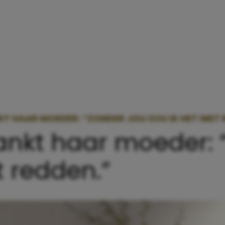
T HAAR MOEDER: “ZONDER JOU ZOU IK HET NIET 
nkt haar moeder: 
t redden.”