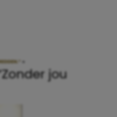
REDDEN.”
»
BARBARA BEDANKT HAAR MOEDER: “ZON
“Zonder jou