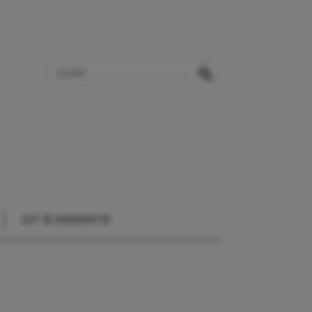
Zoek op de website
zoeken
UIT & VAKANTIE