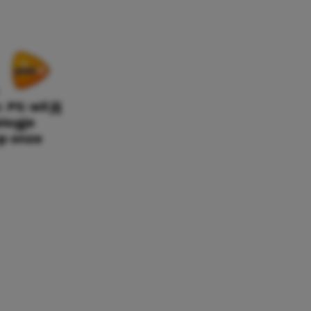
e.
PS: wil jij
logje
p onze