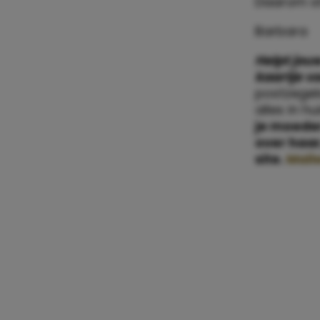
Daarom stu
Barbara
Helpt jou
kaartje v
postzege
alles in 
je moede
over haa
site.
Maile