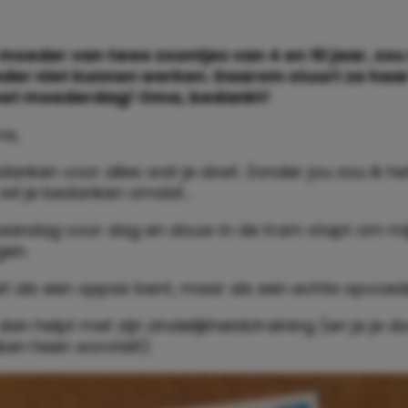
moeder van twee zoontjes van 4 en 10 jaar, zou
der niet kunnen werken.
Daarom stuurt ze haa
met moederdag! Oma, bedankt!
ma,
bedanken voor alles wat je doet. Zonder jou zou ik he
k wil je bedanken omdat…
maandag voor dag en douw in de tram stapt om mi
gen.
iet als een oppas bent, maar als een echte opvoed
dan helpt met zijn zindelijkheidstraining (en je je do
en heen worstelt).