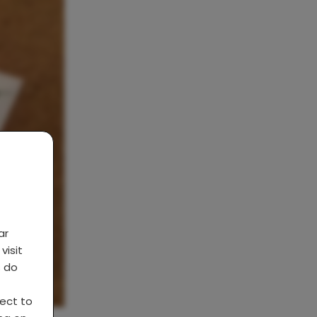
ar
visit
s do
ject to