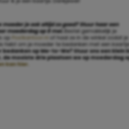
ur ik je een kaartje. Dankjewel!
w moeder je ook altijd zo goed? Stuur haar een
oor moederdag op 8 mei.
Bestel gemakkelijk je
ls op
Postkantoor.nl
of haal ze in de winkel zodat je
huis hebt om je moeder te bedanken met een kaartj
r bedanken op Me-to-We? Stuur ons een klein b
r, de mooiste drie plaatsen we op moederdag o
n kan hier.