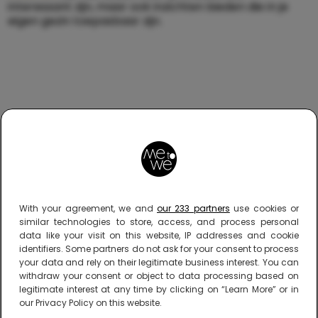
interessant zijn, maar ook inzichten bieden die in je
eigen gezin toepasbaar zijn.
With your agreement, we and
our 233 partners
use cookies or
similar technologies to store, access, and process personal
data like your visit on this website, IP addresses and cookie
identifiers. Some partners do not ask for your consent to process
your data and rely on their legitimate business interest. You can
Je hoeft niet alles perfect te
withdraw your consent or object to data processing based on
doorbreken
legitimate interest at any time by clicking on “Learn More” or in
our Privacy Policy on this website.