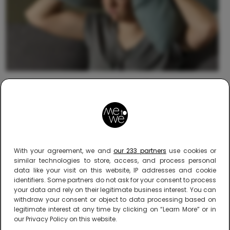
Je had je voorgenomen een geduldige, rustige
moeder te zijn. Maar waarom voel je je dan zo vaak
geïrriteerd? Waarom kook je soms van binnen als je
partner ‘vergeet’ de vaatwasser uit te ruimen of je
kind wéér zijn jas midden in de gang gooit? Veel
moeders ervaren een vorm van opgebouwde woede
waar weinig over wordt gesproken. Niet omdat ze
With your agreement, we and
our 233 partners
use cookies or
geen liefde voelen, maar omdat de constante
similar technologies to store, access, and process personal
mentale en fysieke belasting hen uitput.
data like your visit on this website, IP addresses and cookie
identifiers. Some partners do not ask for your consent to process
your data and rely on their legitimate business interest. You can
withdraw your consent or object to data processing based on
legitimate interest at any time by clicking on “Learn More” or in
our Privacy Policy on this website.