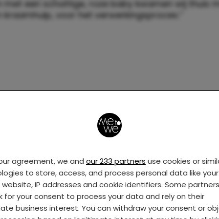
n met een schattige, roze baby kwamen wij thuis 
en kraamhulp, voor het verwerkingsproces.”
your agreement, we and
our 233 partners
use cookies or simil
logies to store, access, and process personal data like your 
s website, IP addresses and cookie identifiers. Some partner
Deze moeder zette haar doodgeboren baby o
k for your consent to process your data and rely on their
k
.
mate business interest. You can withdraw your consent or ob