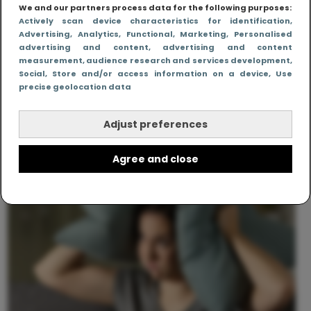
We and our partners process data for the following purposes:
Actively scan device characteristics for identification
,
Advertising
, Analytics
, Functional
, Marketing
, Personalised
advertising and content, advertising and content
measurement, audience research and services development
,
De onzichtbare woede
Social
, Store and/or access information on a device
, Use
van moeders: als alle
precise geolocation data
kleine dingen zich
Adjust preferences
opstapelen
Agree and close