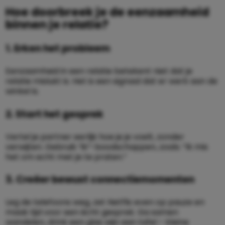
Hoe doorbreek je de eenzaamheid
binnen je relatie?
1. Erken het probleem
Eenzaamheid in een relatie betekent niet dat je
relatie mislukt is. Het is een signaal dat er werk aan de
winkel is.
2. Start het gesprek
Vertel je partner eerlijk hoe je je voelt, zonder
verwijten. Gebruik “ik”-boodschappen, zoals: “Ik mis
het om echt met je te praten.”
3. Creëer bewust connectiemomenten
Leg de telefoons weg, zet Netflix even op pauze en
maak tijd voor een écht gesprek. Ga samen
wandelen, drink een glas wijn aan tafel – kleine