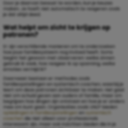
Door je daarvan bewust te worden, kun je keuzes
maken. Je hoeft niet automatisch te reageren zoals
je dat altijd deed.
Wat helpt om zicht te krijgen op
patronen?
Er zijn verschillende manieren om te onderzoeken
hoe jouw familiesysteem nog invloed heeft. Soms
begint het gewoon met observeren: welke zinnen
gebruik ik vaak, hoe reageer ik op spanning, welke
emoties vermijd ik?
Daarnaast bestaan er methodes zoals
familieopstellingen en systemisch coachen, waarbij je
leert om deze patronen zichtbaar te maken. Het gaat
niet om schuld geven aan ouders of familie, maar om
begrijpen hoe dingen zijn ontstaan en hoe je er anders
mee om kunt gaan. Organisaties zoals UNLP bieden
opleidingen in familieopstellingen
en
systemisch
coachen
die niet alleen voor professionals
interessant zijn, maar ook inzichten bieden die in je