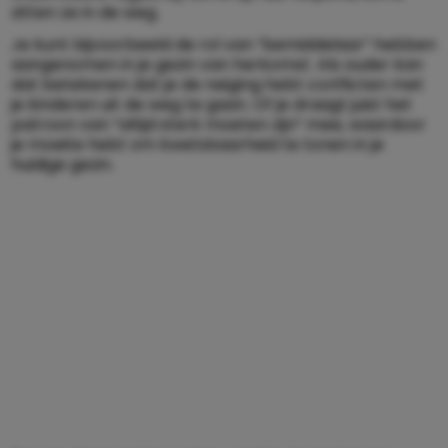
zitten ze in de weg.
Je kunt bijvoorbeeld de rol van “bemiddelaar” hebben
aangenomen in je gezin van herkomst. Als ouder kan
dat betekenen dat je de neiging hebt conflicten met
je kinderen uit de weg te gaan. Of je draagt juist het
patroon van “altijd sterk moeten zijn” mee, waardoor
je moeite hebt om kwetsbaarheid te tonen in je
huidige gezin.