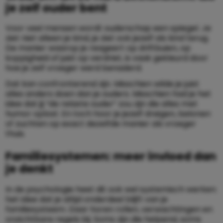
je zelf ouder bent
Voor veel mensen wordt ouderschap een spiegel. Je
ziet niet alleen je kind, je ziet ook jezelf als kind terug.
De manier waarop je reageert op driftbuien, op
koppigheid of juist op verdriet, is vaak gekleurd door
hoe je zelf vroeger werd benaderd.
Dat kan confronterend zijn. Misschien wilde je juist
alles anders doen dan je ouders. Misschien had je het
idee dat jij “de relaxte ouder” zou zijn die alles met
humor oplost. En toch hoor je jezelf dreigen, belonen
of zuchten op exact dezelfde manier als vroeger
thuis.
Familiesystemen: meer invloed dan
je denkt
In de psychologie heet dit ook wel systemisch werken:
het idee dat je altijd onderdeel blijft van je
familiesysteem. Daar horen rollen, verwachtingen en
onzichtbare regels bij. Soms zijn die helpend, soms