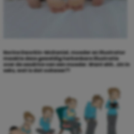
Norine Dworkin-McDaniel, moeder en illustrator
maakte deze geweldig herkenbare illustratie
over de sexdrive van een moeder. Want ehh.. zin in
seks, wat is dat ookweer?!