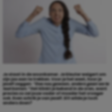
Je staat in de woonkamer. Je kleuter weigert om
zijn jas aan te trekken. Voor je het weet, hoor je
jezelf zeggen:
“Doe nou gewoon, anders gaan we te
laat komen.”
Het klinkt je bekend in de oren, want
precies zo zei jouw vader of moeder het vroeger
ook. Even schrik je van jezelf. Dít wilde je toch
anders doen?