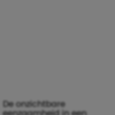
De onzichtbare
eenzaamheid in een