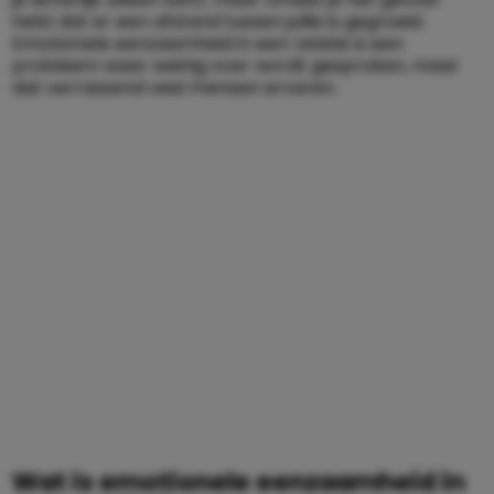
hebt dat er een afstand tussen jullie is gegroeid.
Emotionele eenzaamheid in een relatie is een
probleem waar weinig over wordt gesproken, maar
dat verrassend veel mensen ervaren.
Wat is emotionele eenzaamheid in