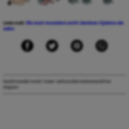
Lees ook:
16x wat moeders echt denken tijdens de
seks
bed
moeder
nooit meer seks
ouders
seks
sexdrive
slapen