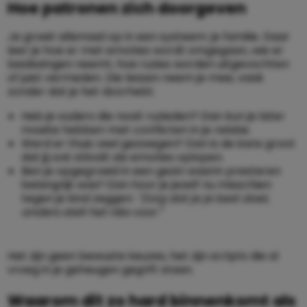
Hoe patronen zich doorgeven
Je groeit allemaal op in een systeem: je familie. Daar
leer je hoe er met emoties wordt omgegaan, wie er
beslissingen neemt, hoe ruzies worden uitgevochten
of juist vermeden. Die lessen neem je mee, vaak
zonder dat je het doorhebt.
Heb je ouders die nooit ruzieden? Dan kun je later
moeite hebben met conflicten in je relatie.
Werd er thuis veel gezwegen? Dan is de kans groot
dat jij ook stilvalt als emoties oplopen.
Ben je opgegroeid in een gezin waarin presteren
belangrijk was? Dan hoor je jezelf nu misschien
tegen je kind zeggen:
“Zorg dat je je best doet,
anders stelt het niks voor.”
Het zijn geen bewuste keuzes, het zijn scripts die al
vroeg in je geheugen gegrift staan.
Waarom dit zo hard binnenkomt als