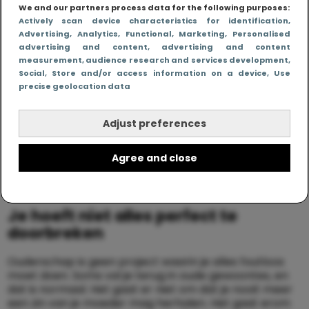
We and our partners process data for the following purposes:
Actively scan device characteristics for identification
,
Advertising
, Analytics
, Functional
, Marketing
, Personalised
advertising and content, advertising and content
measurement, audience research and services development
,
Social
, Store and/or access information on a device
, Use
precise geolocation data
Adjust preferences
Agree and close
Je hoeft niet alles perfect te
doorbreken
Ouderschap is geen project waarin je alles foutloos
moet doen. Soms val je terug in oude gewoontes, en
dat is normaal. Het gaat er niet om dat je nooit meer
een zin van je moeder mag herhalen. Het gaat erom