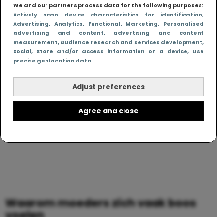
moeders ervaren een vorm van opgebouwde woede
We and our partners process data for the following purposes:
waar weinig over wordt gesproken. Niet omdat ze
Actively scan device characteristics for identification
,
geen liefde voelen, maar omdat de constante
Advertising
, Analytics
, Functional
, Marketing
, Personalised
mentale en fysieke belasting hen uitput.
advertising and content, advertising and content
measurement, audience research and services development
,
Social
, Store and/or access information on a device
, Use
precise geolocation data
Adjust preferences
Agree and close
Waarom moeders zich vaak boos
voelen