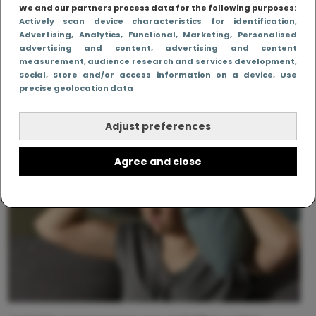
We and our partners process data for the following purposes:
De onzichtbare woede
Actively scan device characteristics for identification
,
Advertising
, Analytics
, Functional
, Marketing
, Personalised
van moeders: als alle
advertising and content, advertising and content
measurement, audience research and services development
,
kleine dingen zich
Social
, Store and/or access information on a device
, Use
opstapelen
precise geolocation data
Adjust preferences
Agree and close