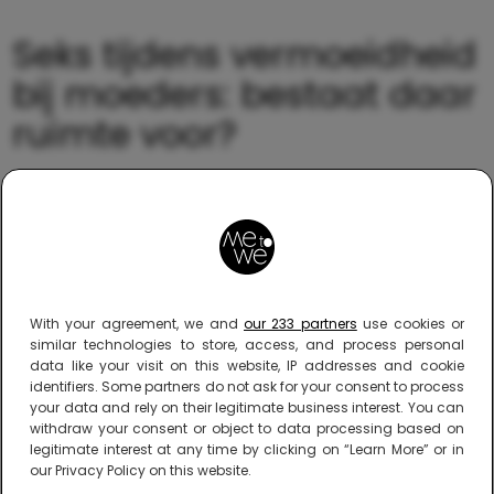
Seks tijdens vermoeidheid
bij moeders: bestaat daar
ruimte voor?
With your agreement, we and
our 233 partners
use cookies or
similar technologies to store, access, and process personal
data like your visit on this website, IP addresses and cookie
identifiers. Some partners do not ask for your consent to process
your data and rely on their legitimate business interest. You can
withdraw your consent or object to data processing based on
legitimate interest at any time by clicking on “Learn More” or in
Kinderen in bed, huis eindelijk stil, en dan… wil je
our Privacy Policy on this website.
eigenlijk gewoon slapen. Seks is wel het laatste waar