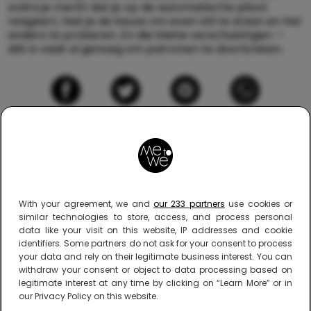
zodra je merkt dat je op de automatische piloot
reageert, heb je de keuze om even stil te staan en het
anders te proberen. En die kleine verschuivingen —
dát is vaak al genoeg om patronen te doorbreken.
1 kind
moeder
With your agreement, we and
our 233 partners
use cookies or
similar technologies to store, access, and process personal
data like your visit on this website, IP addresses and cookie
identifiers. Some partners do not ask for your consent to process
De onzichtbare woede
your data and rely on their legitimate business interest. You can
withdraw your consent or object to data processing based on
van moeders: als alle
legitimate interest at any time by clicking on “Learn More” or in
our Privacy Policy on this website.