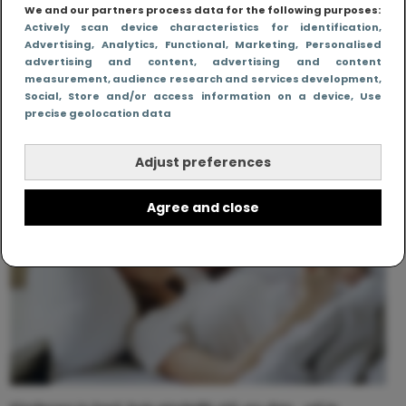
We and our partners process data for the following purposes:
Actively scan device characteristics for identification
,
Advertising
, Analytics
, Functional
, Marketing
, Personalised
Seks tijdens vermoeidheid
advertising and content, advertising and content
measurement, audience research and services development
,
bij moeders: bestaat daar
Social
, Store and/or access information on a device
, Use
precise geolocation data
ruimte voor?
Adjust preferences
Agree and close