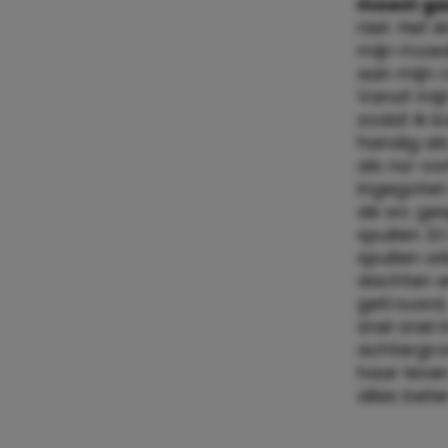
LEES OOK
oppasse
Ik was ee
geen ein
moest ga
niet. Het 
mijn moed
aan mijn r
Vanaf mijn
zodat ik k
handig als 
als na-oo
ingegoten