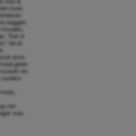
ten
olg dat ik
rd en
e wist ik
ilde zoals
kinderen
 te zeggen.
s houden,
r, “Dat is
.” Als ik
l
tuit door