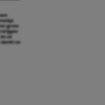
 een
 meisje
tot grote
 krijgen
 En ze
k denkt ze