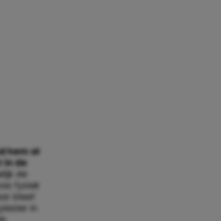
lemaal geen
 trouwen en
jn ouders
 maar,
ag van
oeger was