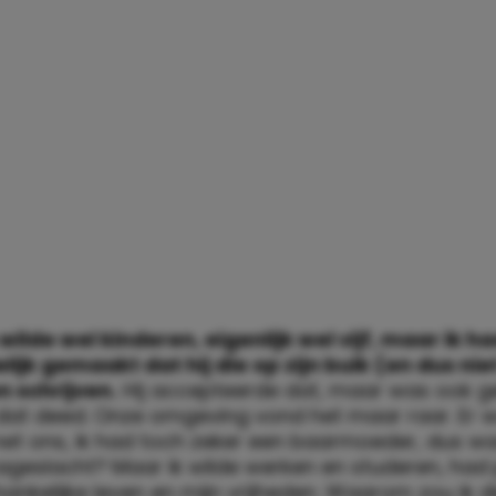
oeld. Ik wilde helemaal niet trouwen. Ik wilde he
n ik had ondertussen een vriend die ook niet wilde
lde hij al helemaal niet. Dus dat kwam mooi uit. Mi
 anders over en verboden de relatie. Werd er niet
 dan werd er ook niet gevreeën. Dus trouwden we
 in het stadhuis, met mijn jankende moeder op de
nd die maar bleef roepen dat dit de vreselijkste d
 was. Met recht een sprookjeshuwelijk dus. Ja, vr
r…