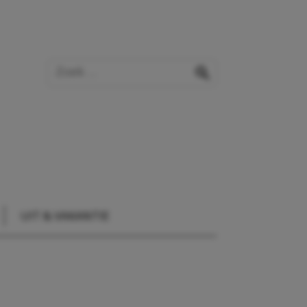
Zoek op de website
zoeken
UIT & VAKANTIE