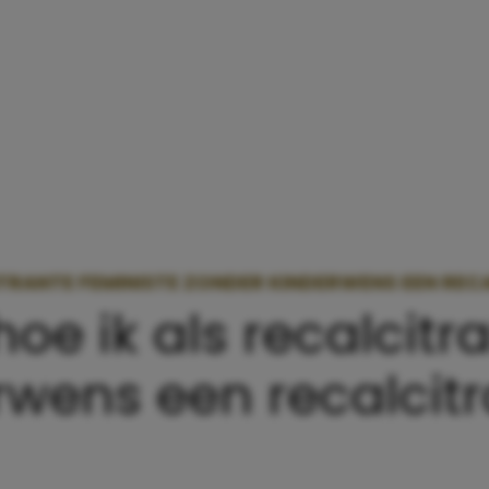
CITRANTE FEMINISTE ZONDER KINDERWENS EEN RE
hoe ik als recalcitr
rwens een recalcit