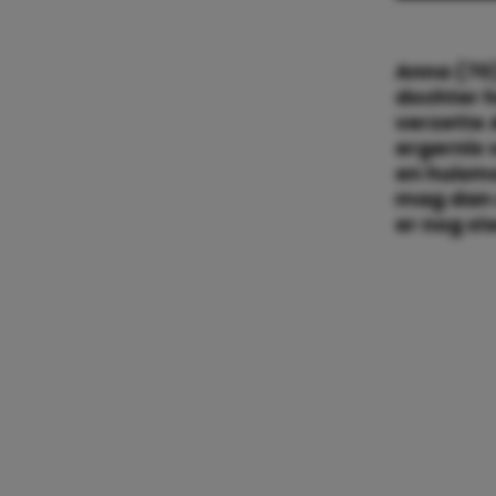
Anna (70)
dochter h
verzette 
ergernis 
en huism
mag dan u
er nog st