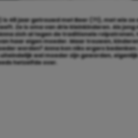
 is 48 jaar getrouwd met Beer (71), met wie ze
eeft. Ze is oma van drie kleinkinderen. Als jong
Anna zich al tegen de traditionele rolpatronen, 
van haar eigen moeder. Maar trouwen, kinderen
oeder worden? Anna kon niks ergers bedenken.
iteindelijk wel moeder zijn geworden, eigenlij
eeds hetzelfde over.