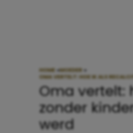
HOME
»
MOEDER
»
OMA VERTELT: HOE IK ALS RECAL
Oma vertelt: 
zonder kinde
werd