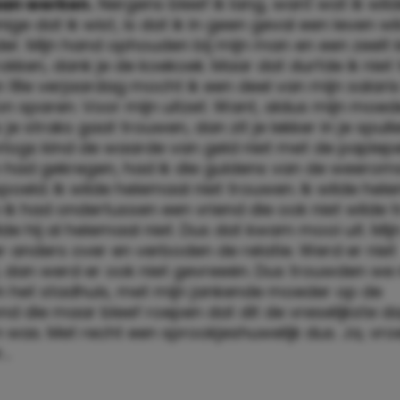
:
Is het wel normaal om opa en oma zoveel te la
n?
n vrolijk, maar recalcitrant kind. Dat had tot gev
dexamen mocht doen, van school af getrapt we
an werken.
Nergens bleef ik lang, want wat ik wild
énige dat ik wist, is dat ik in geen geval een leven w
er. Mijn hand ophouden bij mijn man en een zeelt 
okken, dank je de koekoek. Maar dat durfde ik niet
 18e verjaardag mocht ik een deel van mijn salari
on sparen. Voor mijn uitzet. Want, aldus mijn moede
je straks gaat trouwen, dan zit je lekker in je spullen
rlogs kind de waarde van geld niet met de paplepe
 had gekregen, had ik die guldens van de weeroms