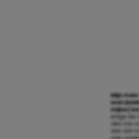
de wc gesp
spullen. E
spullen wi
dachten er
getrouwd,
snel snel
achtergro
haar leven
alles bete