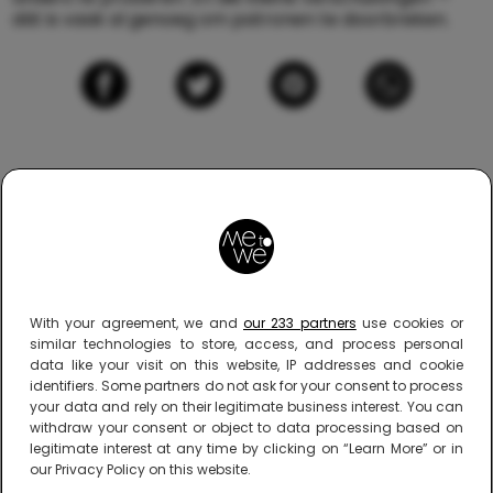
dát is vaak al genoeg om patronen te doorbreken.
1 kind
moeder
With your agreement, we and
our 233 partners
use cookies or
De onzichtbare woede
similar technologies to store, access, and process personal
data like your visit on this website, IP addresses and cookie
van moeders: als alle
identifiers. Some partners do not ask for your consent to process
your data and rely on their legitimate business interest. You can
kleine dingen zich
withdraw your consent or object to data processing based on
legitimate interest at any time by clicking on “Learn More” or in
opstapelen
our Privacy Policy on this website.