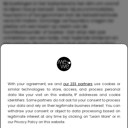
Bij boekingen in het buitenland is het slim om vooraf
te kijken hoe je betaalt. Zeker bij accommodaties,
huurauto’s of borgsommen kan de betaalmethode
verschil maken. Sommige verhuurders vragen ter
plekke om een kaart op naam van de
hoofdbestuurder of boeker. Dat wil je niet pas
ontdekken aan een balie, met huilende kinderen en
een partner die ineens heel druk doet met koffers.
With your agreement, we and
our 233 partners
use cookies or
similar technologies to store, access, and process personal
data like your visit on this website, IP addresses and cookie
identifiers. Some partners do not ask for your consent to process
your data and rely on their legitimate business interest. You can
withdraw your consent or object to data processing based on
legitimate interest at any time by clicking on “Learn More” or in
our Privacy Policy on this website.