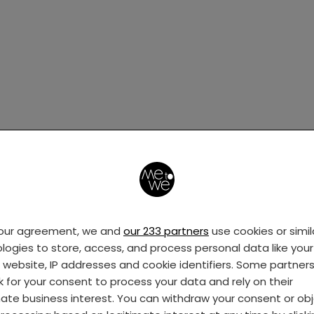
voor een super geslaagde vakantie met je kinderen
your agreement, we and
our 233 partners
use cookies or simil
terpret
logies to store, access, and process personal data like your 
s website, IP addresses and cookie identifiers. Some partner
k for your consent to process your data and rely on their
mate business interest. You can withdraw your consent or ob
 regio Murau vind je talloze pistes, loipes en wande