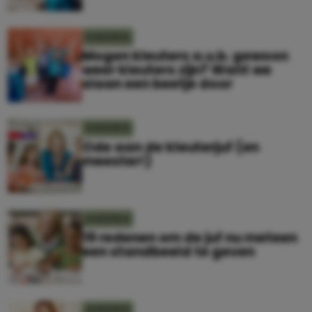
KINDEREN
Mogen kleuters a.u.b. gewoon
weer kleuters zijn? Want we
slaan een beetje door
KINDEREN
Ode aan de kleuterjuf (en
meester!)
KINDEREN
19 redenen om de juf nu meteen
een standbeeld te geven
KINDEREN