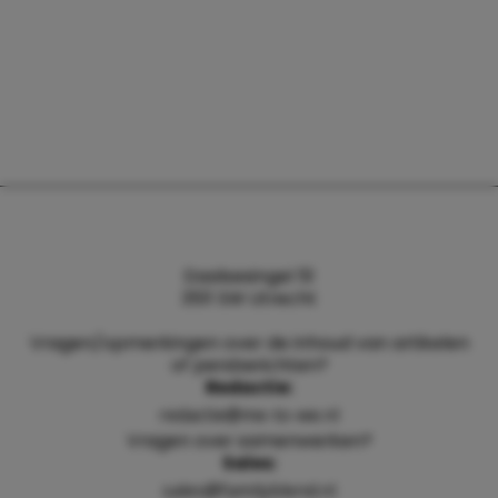
Daalsesingel 51
3511 SW Utrecht
Vragen/opmerkingen over de inhoud van artikelen
of persberichten?
Redactie:
redactie@me-to-we.nl
Vragen over samenwerken?
Sales:
sales@familyblend.nl