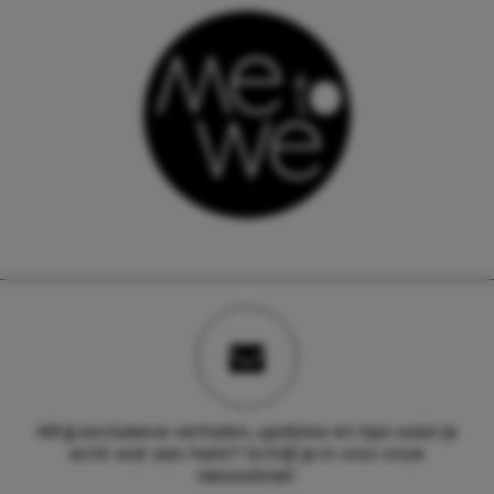
Wil jij exclusieve verhalen, updates en tips waar je
echt wat aan hebt? Schrijf je in voor onze
nieuwsbrief.