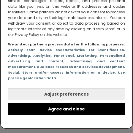
similar technologies to store, access, and process personal
peuters en boze kleuters achter het behang.
data like your visit on this website, IP addresses and cookie
identifiers. Some partners do not ask for your consent to process
your data and rely on their legitimate business interest. You can
withdraw your consent or object to data processing based on
legitimate interest at any time by clicking on “Learn More” or in
our Privacy Policy on this website.
We and our partners process data for the following purposes:
Actively scan device characteristics for identification
,
Advertising
, Analytics
, Functional
, Marketing
, Personalised
advertising and content, advertising and content
measurement, audience research and services development
,
Social
, Store and/or access information on a device
, Use
precise geolocation data
Adjust preferences
Agree and close