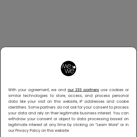
With your agreement, we and
our 233 partners
use cookies or
similar technologies to store, access, and process personal
Wat dit feestje bijzonder maakt, is dat het kleinschalig
data like your visit on this website, IP addresses and cookie
en persoonlijk is. Je bent er met je eigen groepje en
identifiers. Some partners do not ask for your consent to process
de ruimte is ingericht voor verwondering. Denk aan
your data and rely on their legitimate business interest. You can
een oude kast vol stoffen, dozen vol glimmende
withdraw your consent or object to data processing based on
stenen en een tafel waar je aan mag knoeien. Ouders
legitimate interest at any time by clicking on “Learn More” or in
our Privacy Policy on this website.
mogen blijven, maar kunnen ook een rondje door het