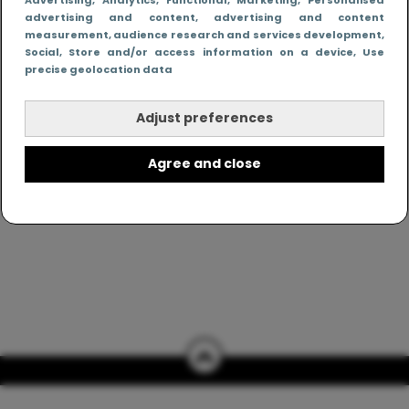
realistisch. Altijd met een vette knipoog, maar wel
advertising and content, advertising and content
zonder filter. Gewoon, hoe het leven er aan toe
measurement, audience research and services development
,
gaat met en naast een (eenouder)gezin. Dus
Social
, Store and/or access information on a device
, Use
gegarandeerd een rommelig huis, schuimbekkende
precise geolocation data
peuters en boze kleuters achter het behang.
Adjust preferences
Agree and close