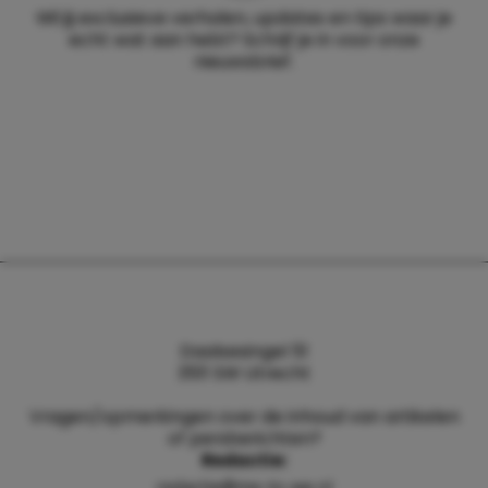
Wil jij exclusieve verhalen, updates en tips waar je
echt wat aan hebt? Schrijf je in voor onze
nieuwsbrief.
Daalsesingel 51
3511 SW Utrecht
Vragen/opmerkingen over de inhoud van artikelen
of persberichten?
Redactie:
redactie@me-to-we.nl