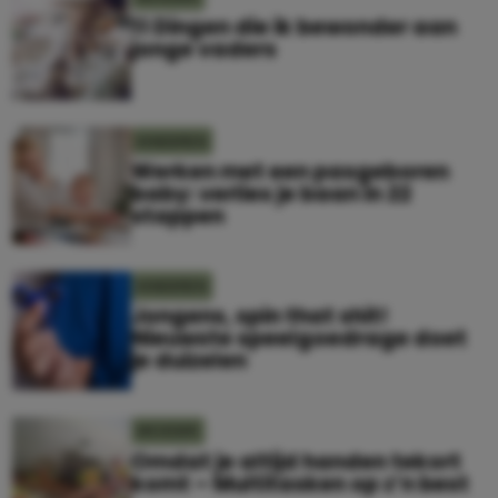
11 Dingen die ik bewonder aan
jonge vaders
KINDEREN
Werken met een pasgeboren
baby: verlies je baan in 22
stappen
KINDEREN
Jongens, spin that shit!
Nieuwste speelgoedrage doet
je duizelen
MOEDER
Omdat je altijd handen tekort
komt – Multitasken op z’n best