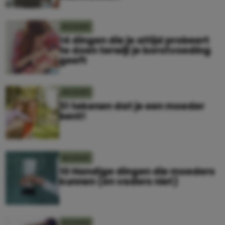
MOEDER
14 dingen die je altijd probeert
te doen terwijl je borstvoeding
geeft
MOEDER
31 tekenen dat je een moeder
bent!
MOEDER
10 Handige dingen die moeders
kunnen (en vaders niet)
MOEDER