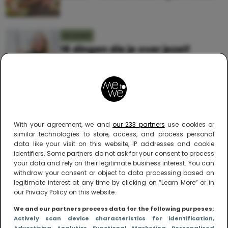
MOEDER
16 dingen die je over jezelf
ontdekt als je moeder bent
With your agreement, we and
our 233 partners
use cookies or
similar technologies to store, access, and process personal
data like your visit on this website, IP addresses and cookie
identifiers. Some partners do not ask for your consent to process
your data and rely on their legitimate business interest. You can
Me to We – online magazine voor ouders met
withdraw your consent or object to data processing based on
legitimate interest at any time by clicking on “Learn More” or in
een leven
our Privacy Policy on this website.
Me to We is het tegengeluid op alle zoete verhalen
We and our partners process data for the following purposes:
over ouderschap. We laten zien hoe het vaak écht
Actively scan device characteristics for identification
,
is om moeder te zijn en blijven genadeloos
Advertising
, Analytics
, Functional
, Marketing
, Personalised