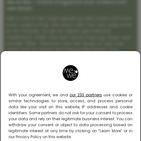
Me to We – online magazine voor ouders met
een leven
Me to We is het tegengeluid op alle zoete verhalen
over ouderschap. We laten zien hoe het vaak écht
is om moeder te zijn en blijven genadeloos
realistisch. Altijd met een vette knipoog, maar wel
zonder filter. Gewoon, hoe het leven er aan toe
gaat met en naast een (eenouder)gezin. Dus
gegarandeerd een rommelig huis, schuimbekkende
peuters en boze kleuters achter het behang.
With your agreement, we and
our 233 partners
use cookies or
similar technologies to store, access, and process personal
data like your visit on this website, IP addresses and cookie
identifiers. Some partners do not ask for your consent to process
your data and rely on their legitimate business interest. You can
withdraw your consent or object to data processing based on
legitimate interest at any time by clicking on “Learn More” or in
our Privacy Policy on this website.