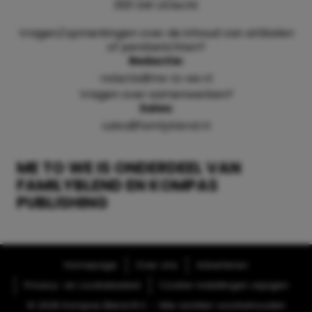
3511 SW Utrecht
Vragen/opmerkingen over de inhoud van artikelen
of persberichten?
Redactie:
redactie@me-to-we.nl
Vragen over samenwerken?
Sales:
sales@familyblend.nl
ME TO WE IS ONDERDEEL VAN
FAMILYBLEND EN KOMPAS
PUBLISHING
Homepage
Over ons
Adverteren
Privacy- en cookiebeleid
Cookie-instellingen wijzigen
© 2026 Kompas Blend B.V. - Alle rechten voorbehouden