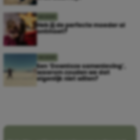
MOEDER
Heb jij de perfecte moeder al
ontmoet?
MOEDER
Een ‘Downloze samenleving’,
waarom zouden we dat
eigenlijk niet willen?