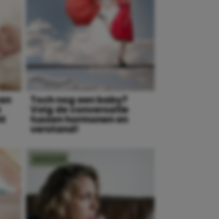
van
Toch nog een baby?
e
Volg de conversatie
ht
tussen hormonen en
verstand!
MOEDER