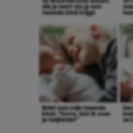
22 Waardevolle lessen
10 
die je leert als je een
mee
tweede kind krijgt
twe
MOEDER
ZW
Brief aan mijn tweede
Een
kind: “Sorry, dat ik over
bab
je twijfelde!”
ze 