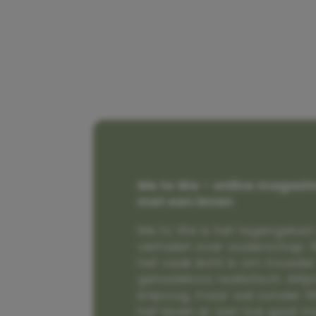
Me to We – online magazin
met een leven
Me to We is het tegengeluid 
verhalen over ouderschap. W
het vaak écht is om moeder t
genadeloos realistisch. Alti
knipoog, maar wel zonder fi
het leven er aan toe gaat m