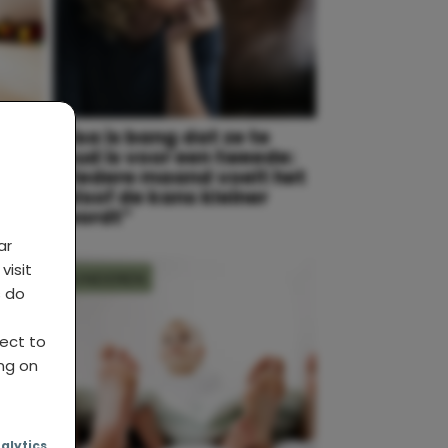
t
Lisa is bang dat ze te
oud is voor een tweede:
“Iedere maand voelt het
alsof de kans kleiner
wordt”
ar
visit
KINDEREN
s do
ject to
ing on
nalytics
,