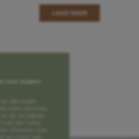
LAAD MEER
e voor ouders
op alle zoete
e laten zien hoe
e zijn en blijven
jd met een vette
lter. Gewoon, hoe
et en naast een