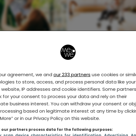
 je dus nooit tegen
5x Wat je anders doe
sen met één kind
bij je tweede kind
et zeggen
your agreement, we and
our 233 partners
use cookies or simil
logies to store, access, and process personal data like your 
EDER
MOEDER
s website, IP addresses and cookie identifiers. Some partner
k for your consent to process your data and rely on their
mate business interest. You can withdraw your consent or ob
rocessing based on legitimate interest at any time by click
More” or in our Privacy Policy on this website.
our partners process data for the following purposes:
y scan device characteristics for identification
, Advertising
, A