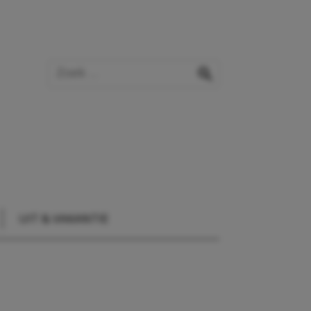
Zoek op de website
zoeken
UIT & VAKANTIE