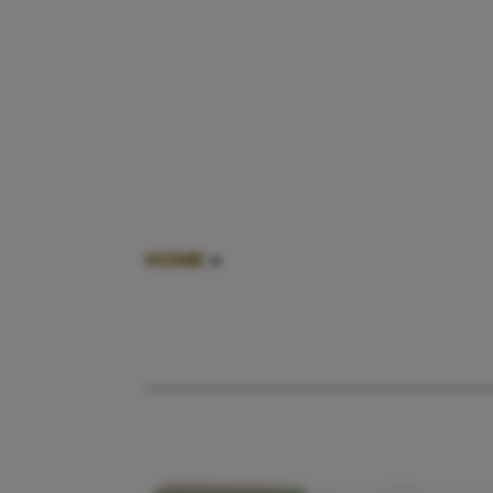
HOME
»
TWEEDE KIND