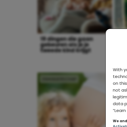
19 dingen die gaan
Wat
gebeuren als je je
men
tweede kind krijgt
mo
With 
techno
ZWANGERSCHAP
MO
on thi
not as
legiti
data p
“Learn 
We and 
Activel