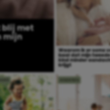
 blij met
n mijn
Waarom ik er soms 
baal dat mijn tweed
kind minder aandac
krijgt
EDER
KINDEREN