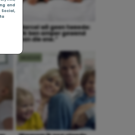
ing and
, Social
,
ata
uker
Marcel wil geen tweede:
“Ik ben amper gewend
aan die ene.”
MOEDER