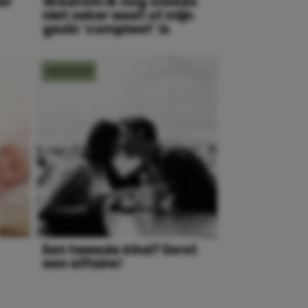
er
Waarom ik nog steeds
niet zeker weet of mijn
gezin ‘compleet’ is
MOEDER
Een tweede kind? Eerst
een affaire!