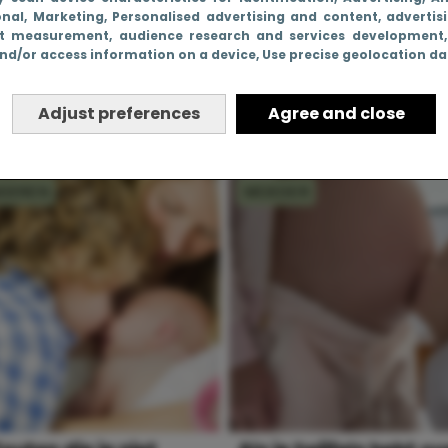
onal
, Marketing
, Personalised advertising and content, advertis
t measurement, audience research and services development
nd/or access information on a device
, Use precise geolocation d
wil niet meer kinderen,
14 dingen die echt le
r ik wil wél een
zijn bij je tweede kind
Adjust preferences
Agree and close
by!
NDEREN
MOEDER