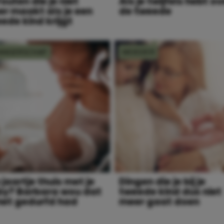
Fouten die je niet
Als je twijfels hebt ov
r maakt als je een
de tweede
ede kind krijgt
ANGERSCHAP
MOEDER
 jaartje thuis met je
Dingen die je bij je
y? Barbara wou dat
tweede kind dus niet
het gedurfd had
meer gaat doen