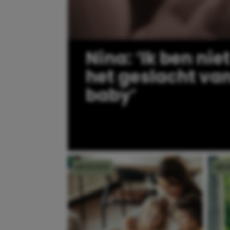
Nina: ‘Ik ben niet
het geslacht va
baby’
MOEDER
MO