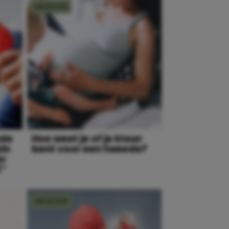
MOEDER
ede
Hoe weet je of je klaar
zin
bent voor een tweede?
ar
t”
MOEDER