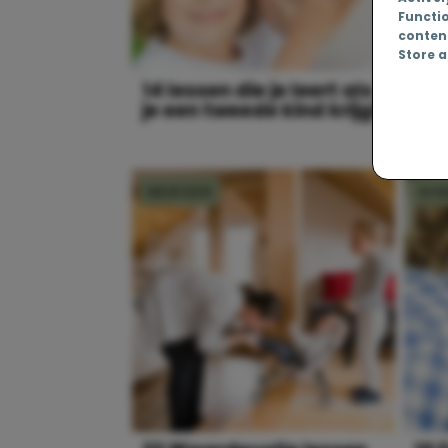
Functi
conten
Store a
14 lessen die je leert als
Ik 
je een tweede kind krijgt
maa
ba
MOEDER
KI