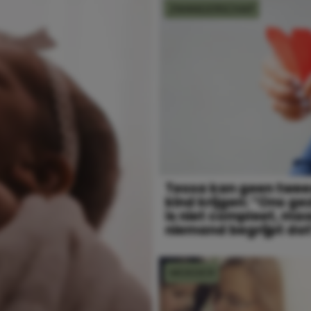
ZWANGERSCHAP
Tessa kan geen twe
kind krijgen: “Ons ge
is niet compleet, ma
niemand begrijpt da
MOEDER