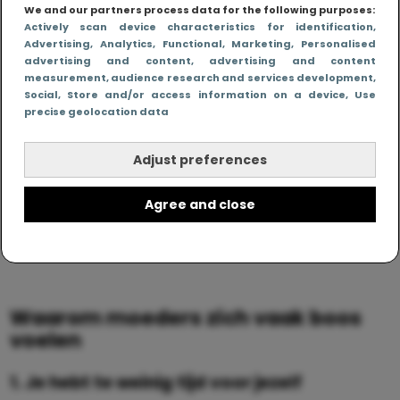
We and our partners process data for the following purposes:
Actively scan device characteristics for identification
,
Advertising
, Analytics
, Functional
, Marketing
, Personalised
advertising and content, advertising and content
measurement, audience research and services development
,
Social
, Store and/or access information on a device
, Use
precise geolocation data
Adjust preferences
Agree and close
Waarom moeders zich vaak boos
voelen
1. Je hebt te weinig tijd voor jezelf