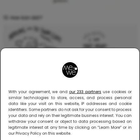
13. Hoe kan dat?
With your agreement, we and
our 233 partners
use cookies or
similar technologies to store, access, and process personal
data like your visit on this website, IP addresses and cookie
identifiers. Some partners do not ask for your consent to process
your data and rely on their legitimate business interest. You can
withdraw your consent or object to data processing based on
legitimate interest at any time by clicking on “Learn More” or in
our Privacy Policy on this website.