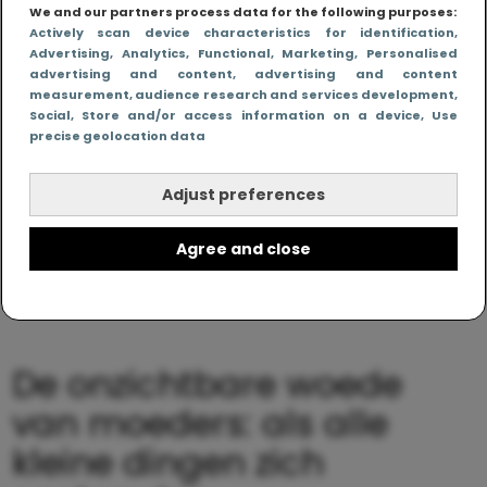
reageert, heb je de keuze om even stil te staan en het
We and our partners process data for the following purposes:
anders te proberen. En die kleine verschuivingen —
Actively scan device characteristics for identification
,
dát is vaak al genoeg om patronen te doorbreken.
Advertising
, Analytics
, Functional
, Marketing
, Personalised
advertising and content, advertising and content
measurement, audience research and services development
,
Social
, Store and/or access information on a device
, Use
precise geolocation data
Adjust preferences
Agree and close
1 kind
moeder
De onzichtbare woede
van moeders: als alle
kleine dingen zich