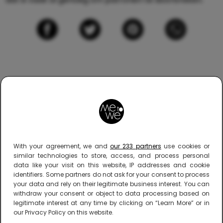
1 kind
moeder
De onzichtbare woede
With your agreement, we and
our 233 partners
use cookies or
similar technologies to store, access, and process personal
van moeders: als alle
data like your visit on this website, IP addresses and cookie
identifiers. Some partners do not ask for your consent to process
kleine dingen zich
your data and rely on their legitimate business interest. You can
withdraw your consent or object to data processing based on
opstapelen
legitimate interest at any time by clicking on “Learn More” or in
our Privacy Policy on this website.